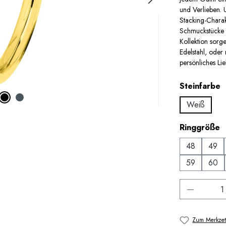
und Verlieben. 
Stacking-Char
Schmuckstücke l
Kollektion sorg
Edelstahl, oder 
persönliches Lieb
a
Steinfarbe
Weiß
a
Ringgröße
48
49
59
60
Produkt 
Zum Merkzet