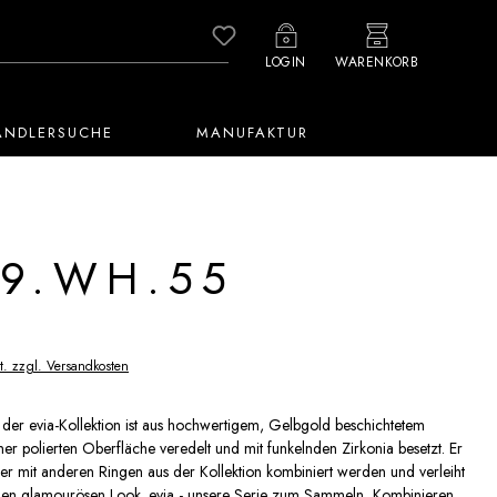
Du hast 0 Produkte auf dem M
LOGIN
WARENKORB
ÄNDLERSUCHE
MANUFAKTUR
9.WH.55
t. zzgl. Versandkosten
 der evia-Kollektion ist aus hochwertigem, Gelbgold beschichtetem
iner polierten Oberfläche veredelt und mit funkelnden Zirkonia besetzt. Er
er mit anderen Ringen aus der Kollektion kombiniert werden und verleiht
inen glamourösen Look. evia - unsere Serie zum Sammeln, Kombinieren