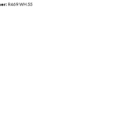
mer:
R469.WH.55