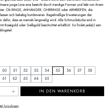
Unsere junge Linie evia besticht durch trendige Formen und lebt von ihrem
akter. Ob RINGE, ANHÄNGER, OHRRINGE oder ARMREIFEN, die
assen sich beliebig kombinieren. Regelmäßige Erweiterungen der
en dafür, dass es niemals langweilig wird. Alle Schmuckstücke sind in
mit Roségold oder Gelbgold beschichtet erhältlich. So findet jede(r) sein
lingsteil.
uswählen
uswählen
50
51
52
53
54
55
56
57
58
61
62
63
64
65
Anzahl: Gib den gewünschten Wert ein ode
IN DEN WARENKORB
tel hinzufügen