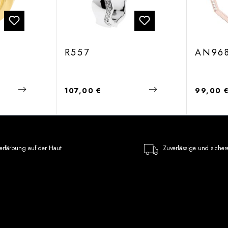
R557
AN96
Regulärer Preis:
Regulärer
107,00 €
99,00 
erfärbung auf der Haut
Zuverlässige und sicher