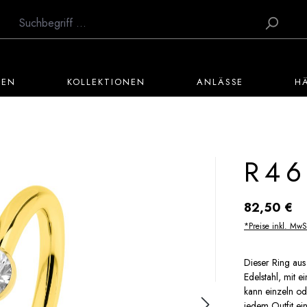
TEN
KOLLEKTIONEN
ANLÄSSE
H
R46
Regulärer Preis:
82,50 €
*Preise inkl. MwS
Dieser Ring aus
Edelstahl, mit e
kann einzeln od
jedem Outfit e