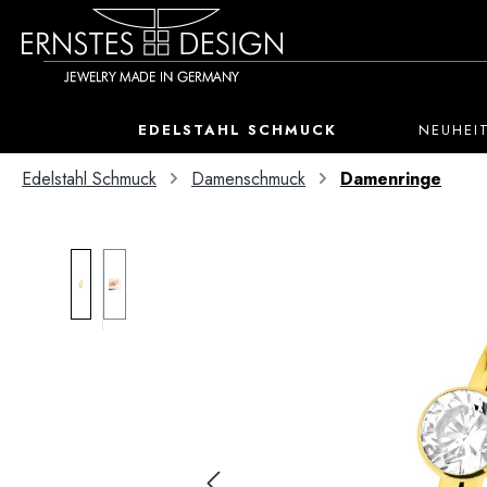
 Hauptinhalt springen
Zur Suche springen
Zur Hauptnavigation springen
EDELSTAHL SCHMUCK
NEUHEI
Edelstahl Schmuck
Damenschmuck
Damenringe
Bildergalerie überspringen