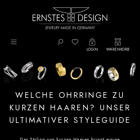
Zum Hauptinhalt springen
Du hast 0 Produkte auf d
LOGIN
WARENKORB
WELCHE OHRRINGE ZU
KURZEN HAAREN? UNSER
ULTIMATIVER STYLEGUIDE
Das Styling von kurzen Haaren bringt einige