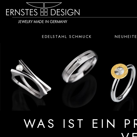
 Hauptinhalt springen
Zur Suche springen
Zur Hauptnavigation springen
EDELSTAHL SCHMUCK
NEUHEIT
WAS IST EIN P