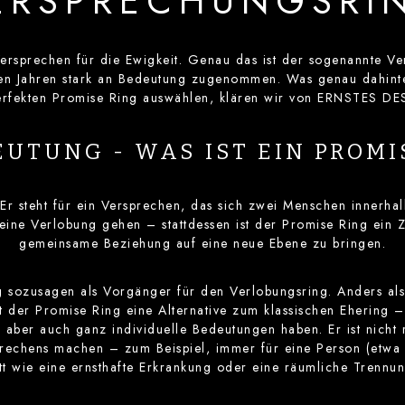
ERSPRECHUNGSRI
ersprechen für die Ewigkeit. Genau das ist der sogenannte V
en Jahren stark an Bedeutung zugenommen. Was genau dahinter
erfekten Promise Ring auswählen, klären wir von ERNSTES DE
EUTUNG - WAS IST EIN PROMI
Er steht für ein Versprechen, das sich zwei Menschen innerhal
ine Verlobung gehen – stattdessen ist der Promise Ring ein Ze
gemeinsame Beziehung auf eine neue Ebene zu bringen.
 sozusagen als Vorgänger für den Verlobungsring. Anders als 
t der Promise Ring eine Alternative zum klassischen Ehering –
er auch ganz individuelle Bedeutungen haben. Er ist nicht r
prechens machen – zum Beispiel, immer für eine Person (etwa
tt wie eine ernsthafte Erkrankung oder eine räumliche Trennu