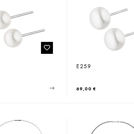
E259
 Preis:
Regulärer Preis:
69,00 €