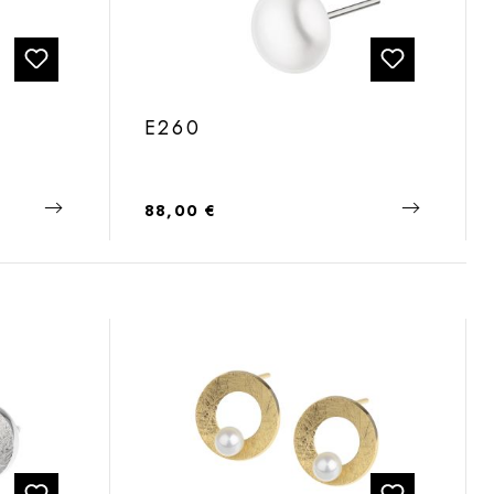
E260
Regulärer Preis:
88,00 €