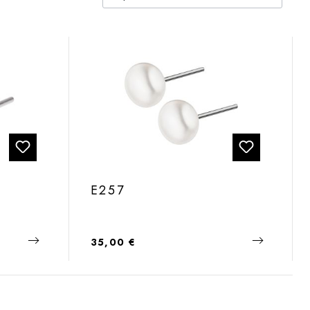
E257
Regulärer Preis:
35,00 €