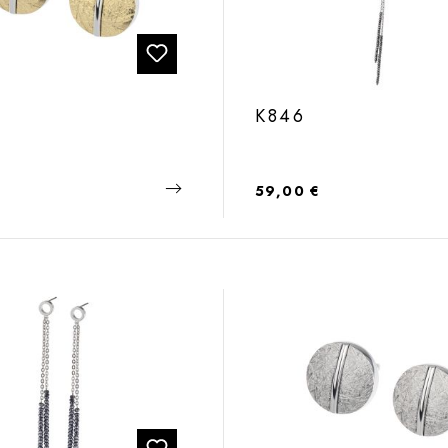
K846
 Preis:
Regulärer Preis:
59,00 €