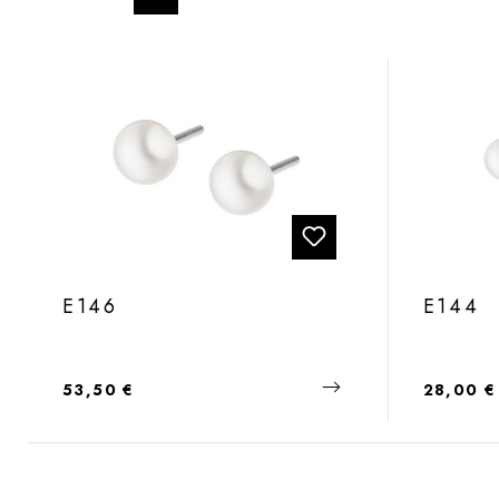
E146
E144
Regulärer Preis:
Regulärer
53,50 €
28,00 €