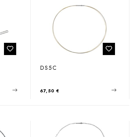
DS5C
Regulärer Preis:
67,50 €