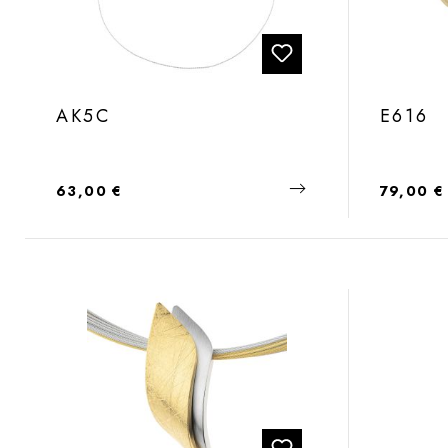
AK5C
E616
Regulärer Preis:
Regulärer
63,00 €
79,00 €