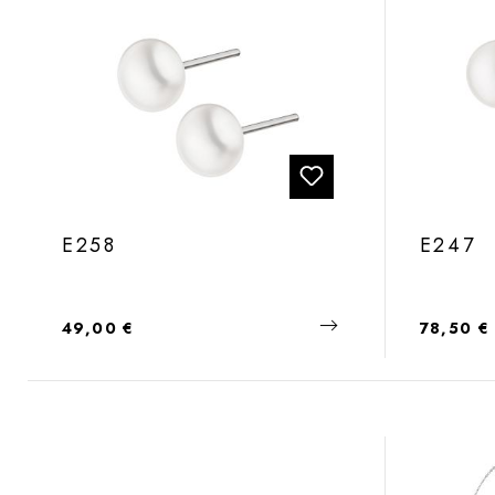
E258
E247
Regulärer Preis:
Regulärer
49,00 €
78,50 €