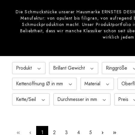
Die Schmuckstücke unserer Hausmarke ERNSTES DESIGN
Manufaktur: von opulent bis filigran, von aufregend 
Schmuckproduktion macht. Unser Produktportfolio ist
Beliebtheit, dass wir manche Klassiker schon seit ü
wirklich jede
Produkt
Brillant Gewicht
Ringgröße
Kettenöffnung Ø in mm
Material
Oberf
Kette/Seil
Durchmesser in mm
Preis
Seite
Seite
Seite
Seite
Seite
1
2
3
4
5