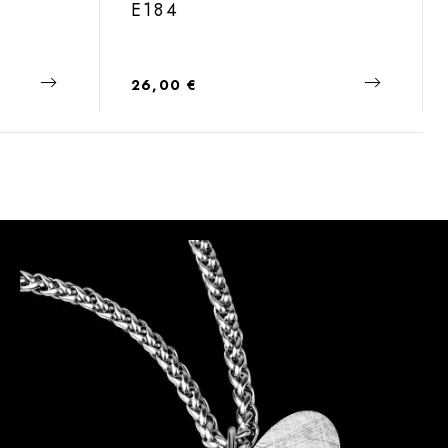
E184
Regulärer Preis:
26,00 €