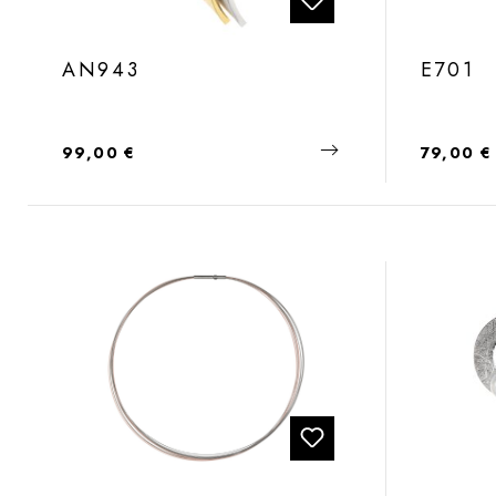
AN943
E701
Regulärer Preis:
Regulärer
99,00 €
79,00 €