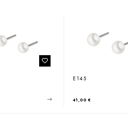
E145
 Preis:
Regulärer Preis:
41,00 €