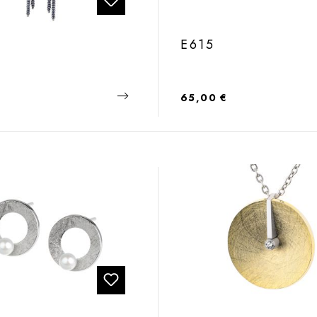
E615
 Preis:
Regulärer Preis:
65,00 €