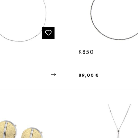
K850
 Preis:
Regulärer Preis:
89,00 €