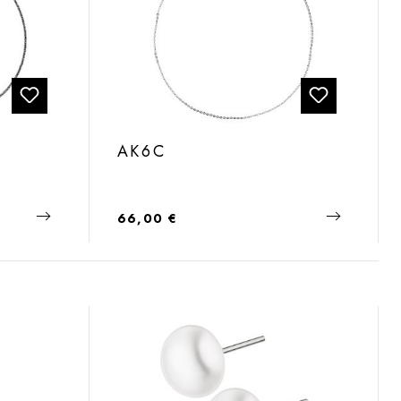
AK6C
Regulärer Preis:
66,00 €