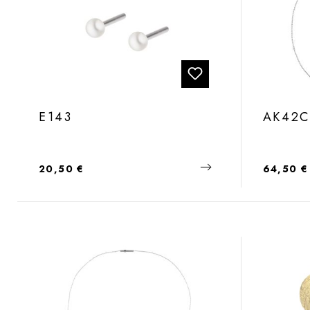
E143
AK42C
Regulärer Preis:
Regulärer
20,50 €
64,50 €