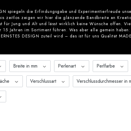
 spiegeln die Erfindungsgabe und Experimentierfreude unser
bis zeitlos zeigen wir hier die glänzende Bandbreite an Kreatio
 für Jung und Alt und lässt wirklich keine Wünsche offen. Vi
ber 15 Jahren im Sortiment führen. Was aber alle gemein haben:
m ERNSTES DESIGN zuteil wird – das ist für uns Qualität MA
Breite in mm
Perlenart
Perlfarbe
läche
Verschlussart
Verschlussdurchmesser in