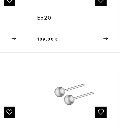
E620
Regulärer Preis:
109,00 €