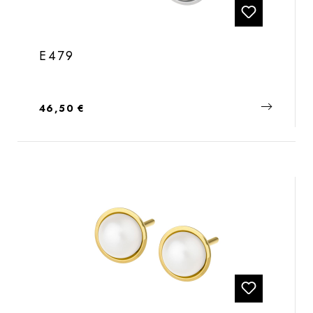
E479
Regulärer Preis:
46,50 €