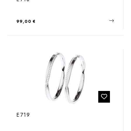
Regulärer Preis:
99,00 €
E719