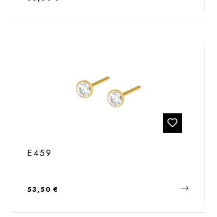
E459
Regulärer Preis:
53,50 €