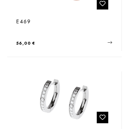
E469
Regulärer Preis:
56,00 €