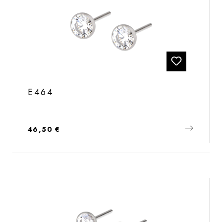
E464
Regulärer Preis:
46,50 €