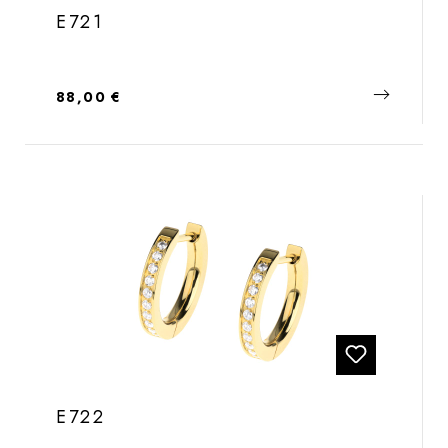
E721
Regulärer Preis:
88,00 €
E722