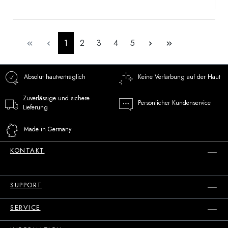
Seite
Seite
Seite
Seite
Seite
1
2
3
4
5
Absolut hautverträglich
Keine Verfärbung auf der Haut
Zuverlässige und sichere
Persönlicher Kundenservice
Lieferung
Made in Germany
KONTAKT
SUPPORT
SERVICE