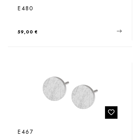
E480
Regulärer Preis:
59,00 €
E467