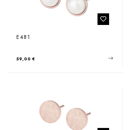
E481
Regulärer Preis:
59,00 €