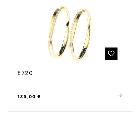
E720
Regulärer Preis:
135,00 €