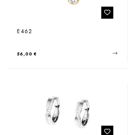
E462
Regulärer Preis:
56,00 €