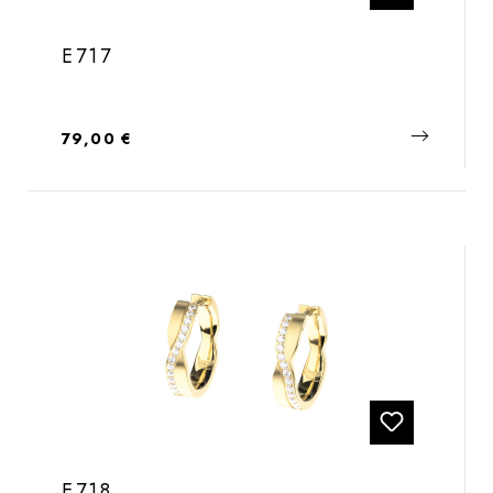
E717
Regulärer Preis:
79,00 €
E718