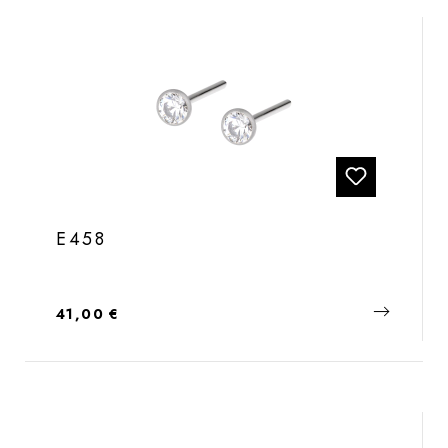
E458
Regulärer Preis:
41,00 €