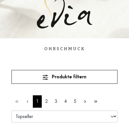
OHRSCHMUCK
Produkte filtern
Seite
Seite
Seite
Seite
Seite
1
2
3
4
5