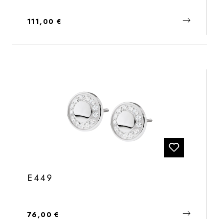
Regulärer Preis:
111,00 €
E449
Regulärer Preis:
76,00 €