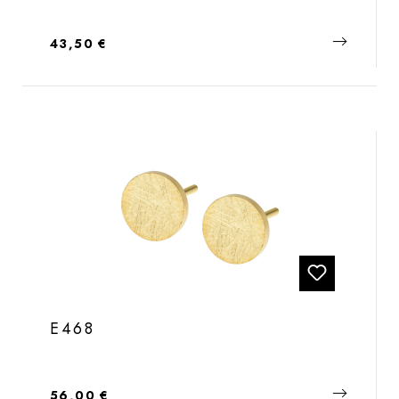
Regulärer Preis:
43,50 €
E468
Regulärer Preis:
56,00 €