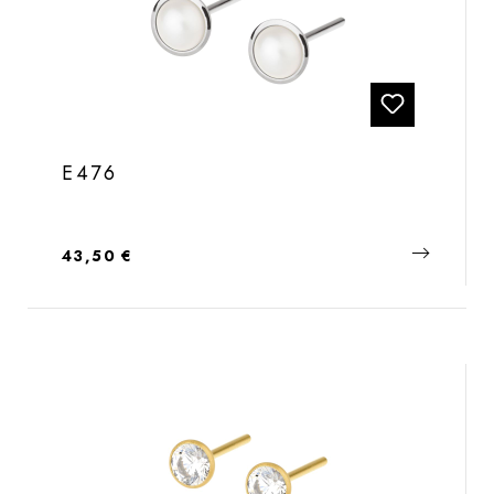
E476
Regulärer Preis:
43,50 €