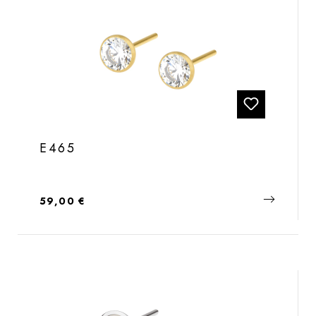
E465
Regulärer Preis:
59,00 €