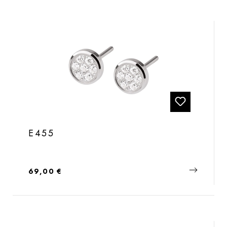
E455
Regulärer Preis:
69,00 €