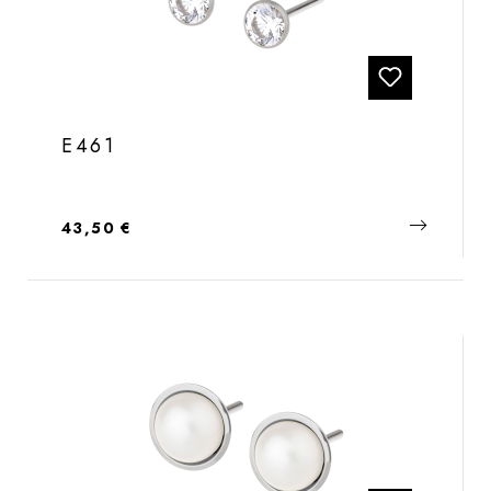
E461
Regulärer Preis:
43,50 €