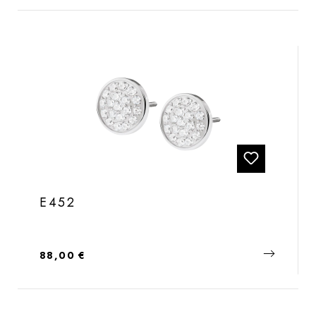
E452
Regulärer Preis:
88,00 €