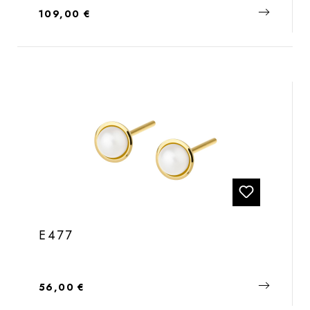
Regulärer Preis:
109,00 €
E477
Regulärer Preis:
56,00 €