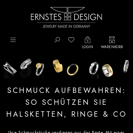
Zum Hauptinhalt springen
Du hast 0 Produkte auf d
LOGIN
WARENKORB
SCHMUCK AUFBEWAHREN:
SO SCHÜTZEN SIE
HALSKETTEN, RINGE & CO
Ihre Schmuckstücke verdienen nur das Beste. Mit einer