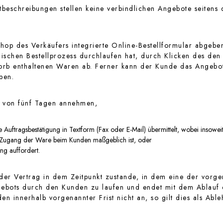
beschreibungen stellen keine verbindlichen Angebote seitens 
op des Verkäufers integrierte Online-Bestellformular abgebe
ischen Bestellprozess durchlaufen hat, durch Klicken des den 
orb enthaltenen Waren ab. Ferner kann der Kunde das Angebot 
ben.
 von fünf Tagen annehmen,
e Auftragsbestätigung in Textform (Fax oder E-Mail) übermittelt, wobei insow
er Zugang der Ware beim Kunden maßgeblich ist, oder
g auffordert.
r Vertrag in dem Zeitpunkt zustande, in dem eine der vorgena
bots durch den Kunden zu laufen und endet mit dem Ablauf d
n innerhalb vorgenannter Frist nicht an, so gilt dies als Abl