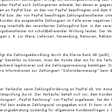
 über PayPal auch Zahlungsarten anbietet, bei denen er gegen
weit an PayPal bzw. an den von PayPal beauftragten und dem K
Pal bzw. der von PayPal beauftragte Zahlungsdienstleister un
 Kunden die ausgewählte Zahlungsart im Falle eines negativen
g innerhalb der vereinbarten Zahlungsfrist bzw. in den verei
gsdienstleister mit schuldbefreiender Wirkung leisten. Der Ve
gen z. B. zur Ware, Lieferzeit, Versendung, Retouren, Rekla
olgt die Zahlungsabwicklung durch die Klarna Bank AB (publ
" bezahlen zu können, muss der Kunde über ein für die Teiln
echend legitimieren und die Zahlungsanweisung bestätigen. Di
re Informationen zur Zahlungsart "Sofortüberweisung" kann d
er Verkäufer seine Zahlungsforderung an PayPal ab. Vor Anna
tätsprüfung durch. Der Verkäufer behält sich vor, dem Kunden
ahlungsart „PayPal Rechnung“ von PayPal zugelassen, hat de
Pal kein anderes Zahlungsziel vorgegeben wird. Er kann in d
rderungsabtretung zuständig für allgemeine Kundenanfragen z. 