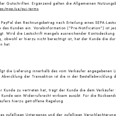
er Gutschriften. Ergänzend gelten die Allgemeinen Nutzungs
ps
/mpp
/ua
/pui-terms
.
 PayPal den Rechnungsbetrag nach Erteilung eines SEPA-Lastsch
des Kunden ein. Vorabinformation ("Pre-Notification") ist jed
digt. Wird die Lastschrift mangels ausreichender Kontodecku
 obwohl er hierzu nicht berechtigt ist, hat der Kunde die dur
n hat.
olgt die Lieferung innerhalb des vom Verkäufer angegebenen 
der Abwicklung der Transaktion ist die in der Bestellabwicklun
r Kunde zu vertreten hat, trägt der Kunde die dem Verkäufer 
r Kunde sein Widerrufsrecht wirksam ausübt. Für die Rücksend
ufers hierzu getroffene Regelung.
es zufälligen Untergangs und der zufälligen Verschlechterun