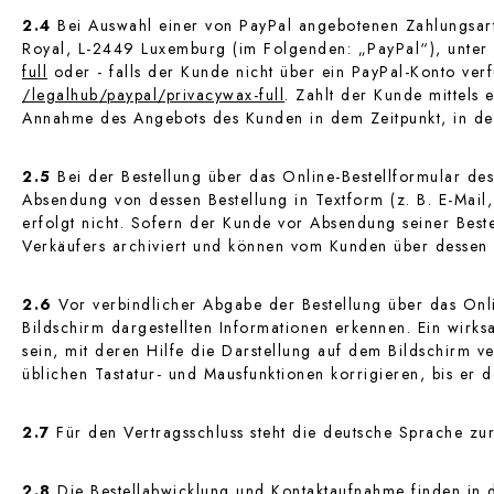
2.4
Bei Auswahl einer von PayPal angebotenen Zahlungsart e
Royal, L-2449 Luxemburg (im Folgenden: „PayPal“), unter
full
oder - falls der Kunde nicht über ein PayPal-Konto ve
/legalhub
/paypal
/privacywax-full
. Zahlt der Kunde mittels
Annahme des Angebots des Kunden in dem Zeitpunkt, in dem
2.5
Bei der Bestellung über das Online-Bestellformular de
Absendung von dessen Bestellung in Textform (z. B. E-Mail
erfolgt nicht. Sofern der Kunde vor Absendung seiner Best
Verkäufers archiviert und können vom Kunden über dessen
2.6
Vor verbindlicher Abgabe der Bestellung über das Onl
Bildschirm dargestellten Informationen erkennen. Ein wirk
sein, mit deren Hilfe die Darstellung auf dem Bildschirm 
üblichen Tastatur- und Mausfunktionen korrigieren, bis er d
2.7
Für den Vertragsschluss steht die deutsche Sprache zu
2.8
Die Bestellabwicklung und Kontaktaufnahme finden in de