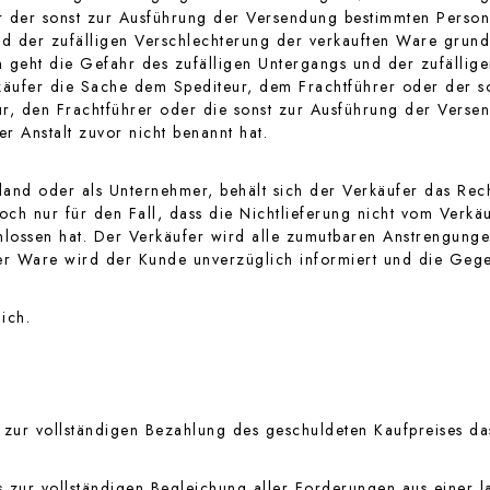
 der sonst zur Ausführung der Versendung bestimmten Person o
nd der zufälligen Verschlechterung der verkauften Ware grun
 geht die Gefahr des zufälligen Untergangs und der zufällig
käufer die Sache dem Spediteur, dem Frachtführer oder der 
ur, den Frachtführer oder die sonst zur Ausführung der Verse
 Anstalt zuvor nicht benannt hat.
and oder als Unternehmer, behält sich der Verkäufer das Rech
och nur für den Fall, dass die Nichtlieferung nicht vom Verkäu
hlossen hat. Der Verkäufer wird alle zumutbaren Anstrengung
er Ware wird der Kunde unverzüglich informiert und die Gegen
ich.
zur vollständigen Bezahlung des geschuldeten Kaufpreises da
 zur vollständigen Begleichung aller Forderungen aus einer 