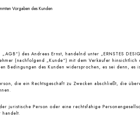
timmten Vorgaben des Kunden
„AGB“) des Andreas Ernst, handelnd unter „ERNSTES DESIGN“
ehmer (nachfolgend „Kunde“) mit dem Verkäufer hinsichtlich 
en Bedingungen des Kunden widersprochen, es sei denn, es is
erson, die ein Rechtsgeschäft zu Zwecken abschließt, die übe
nnen.
er juristische Person oder eine rechtsfähige Personengesellsc
 handelt.