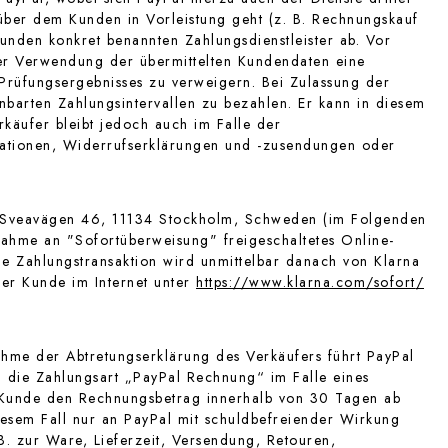
über dem Kunden in Vorleistung geht (z. B. Rechnungskauf
unden konkret benannten Zahlungsdienstleister ab. Vor
ter Verwendung der übermittelten Kundendaten eine
 Prüfungsergebnisses zu verweigern. Bei Zulassung der
nbarten Zahlungsintervallen zu bezahlen. Er kann in diesem
rkäufer bleibt jedoch auch im Falle der
mationen, Widerrufserklärungen und -zusendungen oder
), Sveavägen 46, 11134 Stockholm, Schweden (im Folgenden
ahme an "Sofortüberweisung" freigeschaltetes Online-
e Zahlungstransaktion wird unmittelbar danach von Klarna
er Kunde im Internet unter
https://www.klarna.com
/sofort
/
hme der Abtretungserklärung des Verkäufers führt PayPal
 die Zahlungsart „PayPal Rechnung“ im Falle eines
r Kunde den Rechnungsbetrag innerhalb von 30 Tagen ab
iesem Fall nur an PayPal mit schuldbefreiender Wirkung
B. zur Ware, Lieferzeit, Versendung, Retouren,