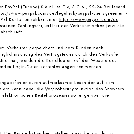
 PayPal (Europe) S.à r.l. et Cie, S.C.A., 22-24 Boulevard
tps://www.paypal.com
/de
/legalhub
/paypal
/useragreement-
yPal-Konto, einsehbar unter
https://www.paypal.com
/de
otenen Zahlungsart, erklärt der Verkäufer schon jetzt die
abschließt.
 vom Verkäufer gespeichert und dem Kunden nach
gänglichmachung des Vertragstextes durch den Verkäufer
htet hat, werden die Bestelldaten auf der Website des
enden Login-Daten kostenlos abgerufen werden.
 Eingabefehler durch aufmerksames Lesen der auf dem
ehlern kann dabei die Vergrößerungsfunktion des Browsers
 elektronischen Bestellprozesses so lange über die
t. Der Kunde hat sicherzustellen, dass die von ihm zur