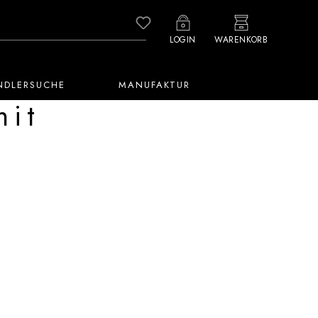
Du hast 0 Produkte auf dem M
LOGIN
WARENKORB
NDLERSUCHE
MANUFAKTUR
mit