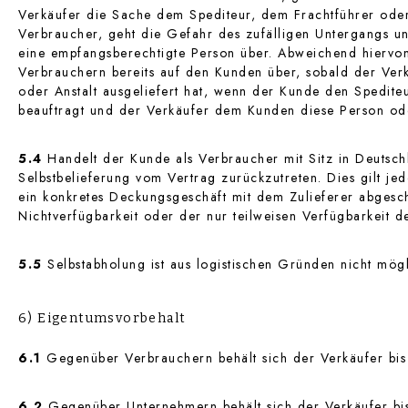
Verkäufer die Sache dem Spediteur, dem Frachtführer oder
Verbraucher, geht die Gefahr des zufälligen Untergangs u
eine empfangsberechtigte Person über. Abweichend hiervon
Verbrauchern bereits auf den Kunden über, sobald der Ver
oder Anstalt ausgeliefert hat, wenn der Kunde den Spedite
beauftragt und der Verkäufer dem Kunden diese Person oder
5.4
Handelt der Kunde als Verbraucher mit Sitz in Deutschl
Selbstbelieferung vom Vertrag zurückzutreten. Dies gilt jed
ein konkretes Deckungsgeschäft mit dem Zulieferer abgesc
Nichtverfügbarkeit oder der nur teilweisen Verfügbarkeit d
5.5
Selbstabholung ist aus logistischen Gründen nicht mögl
6) Eigentumsvorbehalt
6.1
Gegenüber Verbrauchern behält sich der Verkäufer bis 
6.2
Gegenüber Unternehmern behält sich der Verkäufer bis