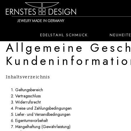
 Hauptinhalt springen
Zur Suche springen
Zur Hauptnavigation springen
EDELSTAHL SCHMUCK
NEUHEIT
Allgemeine Gesch
Kundeninformati
Inhaltsverzeichnis
Geltungsbereich
Vertragsschluss
Widerrufsrecht
Preise und Zahlungsbedingungen
Liefer- und Versandbedingungen
Eigentumsvorbehalt
Mängelhaftung (Gewährleistung)