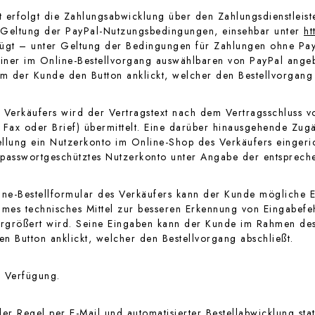
rfolgt die Zahlungsabwicklung über den Zahlungsdienstleister
 Geltung der PayPal-Nutzungsbedingungen, einsehbar unter
ht
rfügt – unter Geltung der Bedingungen für Zahlungen ohne Pa
 einer im Online-Bestellvorgang auswählbaren von PayPal angeb
 der Kunde den Button anklickt, welcher den Bestellvorgang 
s Verkäufers wird der Vertragstext nach dem Vertragsschluss
, Fax oder Brief) übermittelt. Eine darüber hinausgehende Zu
ellung ein Nutzerkonto im Online-Shop des Verkäufers eingeric
 passwortgeschütztes Nutzerkonto unter Angabe der entsprech
ine-Bestellformular des Verkäufers kann der Kunde mögliche
sames technisches Mittel zur besseren Erkennung von Eingabef
vergrößert wird. Seine Eingaben kann der Kunde im Rahmen des
en Button anklickt, welcher den Bestellvorgang abschließt.
r Verfügung.
r Regel per E-Mail und automatisierter Bestellabwicklung stat