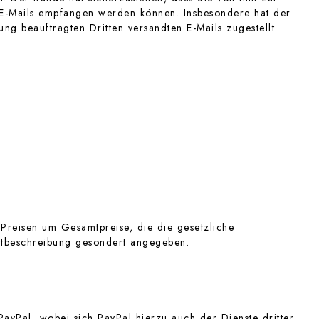
n E-Mails empfangen werden können. Insbesondere hat der
ng beauftragten Dritten versandten E-Mails zugestellt
 Preisen um Gesamtpreise, die die gesetzliche
uktbeschreibung gesondert angegeben.
yPal, wobei sich PayPal hierzu auch der Dienste dritter