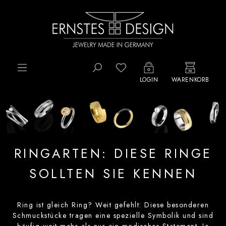
Zum Hauptinhalt springen
Du hast 0 Produkte auf d
LOGIN
WARENKORB
RINGARTEN: DIESE RINGE
SOLLTEN SIE KENNEN
Ring ist gleich Ring? Weit gefehlt: Diese besonderen
Schmuckstücke tragen eine spezielle Symbolik und sind
häufig weit mehr als nur ein modisches Statement. Je