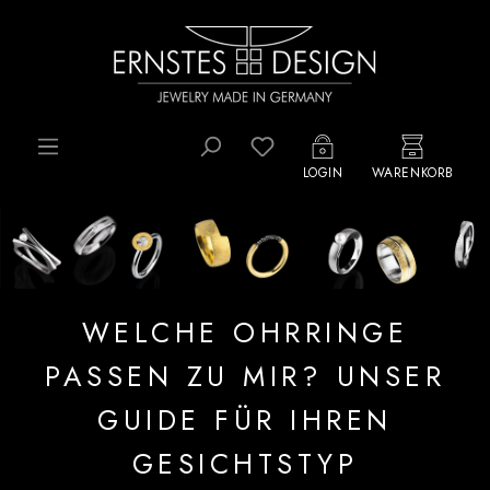
Zum Hauptinhalt springen
Du hast 0 Produkte auf d
LOGIN
WARENKORB
WELCHE OHRRINGE
PASSEN ZU MIR? UNSER
GUIDE FÜR IHREN
GESICHTSTYP