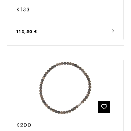
K133
Regulärer Preis:
113,50 €
K200