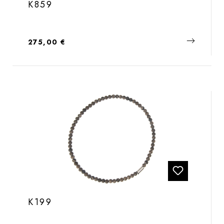
K859
Regulärer Preis:
275,00 €
K199