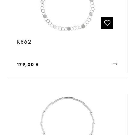
K862
Regulärer Preis:
179,00 €