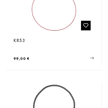
K853
Regulärer Preis:
99,00 €