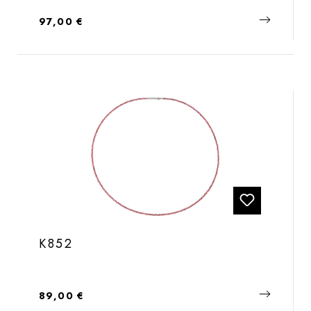
Regulärer Preis:
97,00 €
K852
Regulärer Preis:
89,00 €