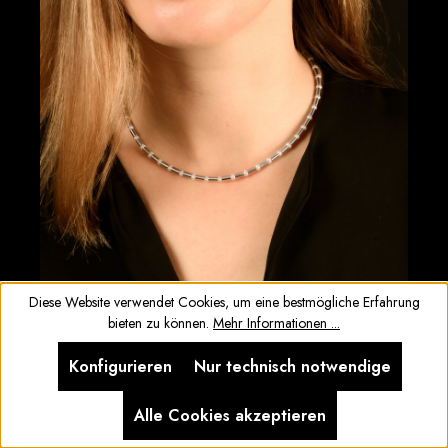
Diese Website verwendet Cookies, um eine bestmögliche Erfahrung
bieten zu können.
Mehr Informationen ...
Konfigurieren
Nur technisch notwendige
DESHALB SIND KETTEN
OHNE ANHÄNGER VON
Alle Cookies akzeptieren
ERNSTES DESIGN SO