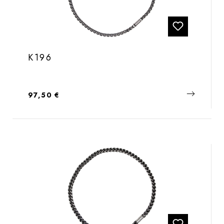
K196
Regulärer Preis:
97,50 €