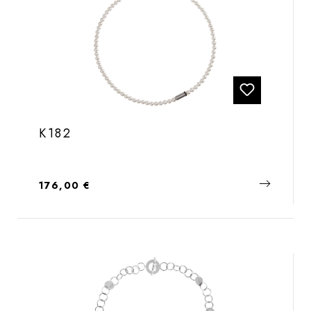
K182
Regulärer Preis:
176,00 €