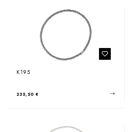
K195
Regulärer Preis:
235,50 €