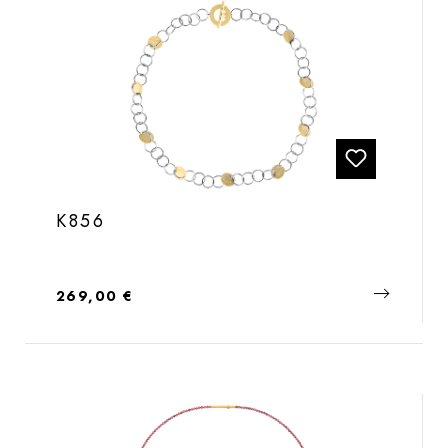
K856
Regulärer Preis:
269,00 €