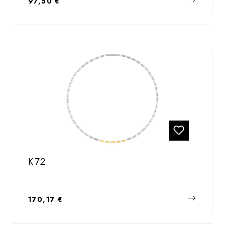
Regulärer Preis:
97,50 €
K72
Regulärer Preis:
170,17 €