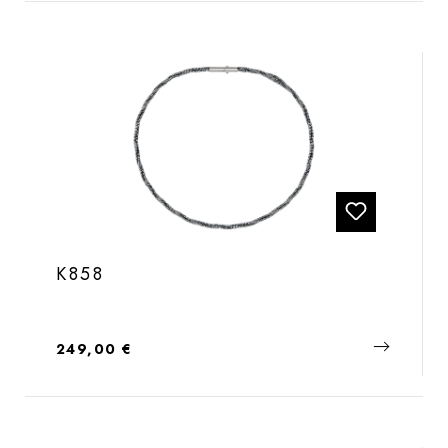
K858
Regulärer Preis:
249,00 €