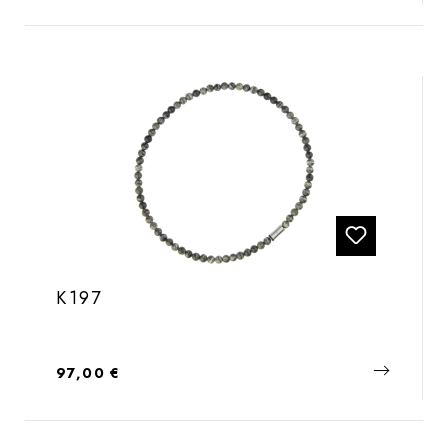
K197
Regulärer Preis:
97,00 €