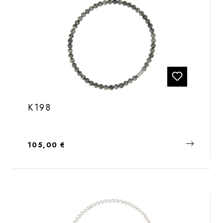
K198
Regulärer Preis:
105,00 €