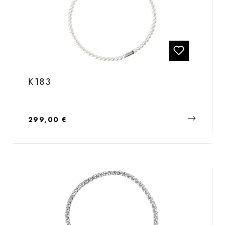
K183
Regulärer Preis:
299,00 €