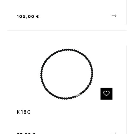
Regulärer Preis:
105,00 €
K180