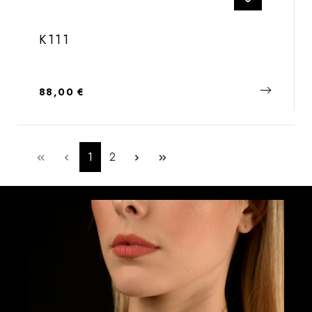
K111
Regulärer Preis:
88,00 €
Seite
Seite
1
2