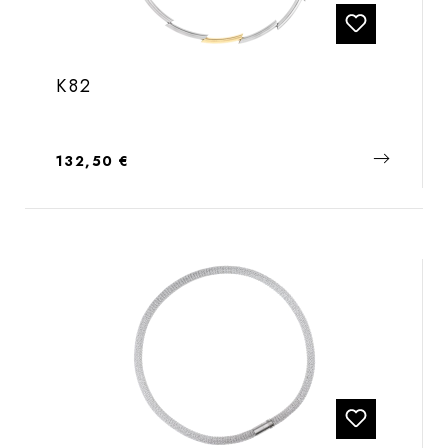
K82
Regulärer Preis:
132,50 €