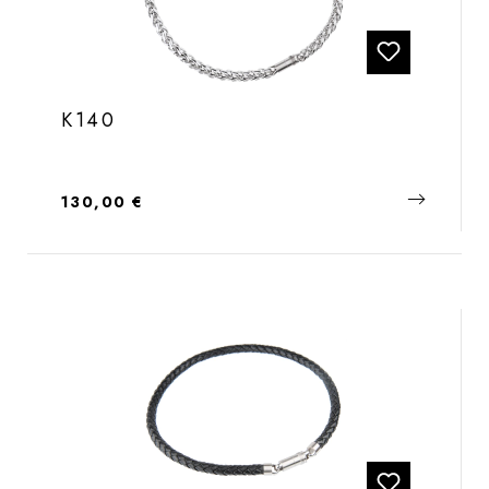
K140
Regulärer Preis:
130,00 €