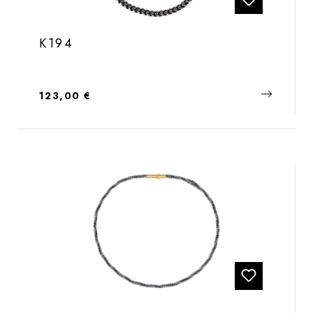
K194
Regulärer Preis:
123,00 €