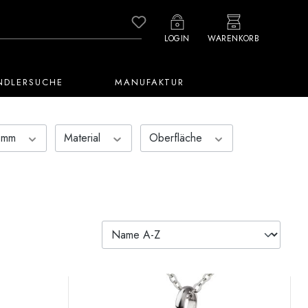
Du hast 0 Produkte auf dem M
LOGIN
WARENKORB
NDLERSUCHE
MANUFAKTUR
n mm
Material
Oberfläche