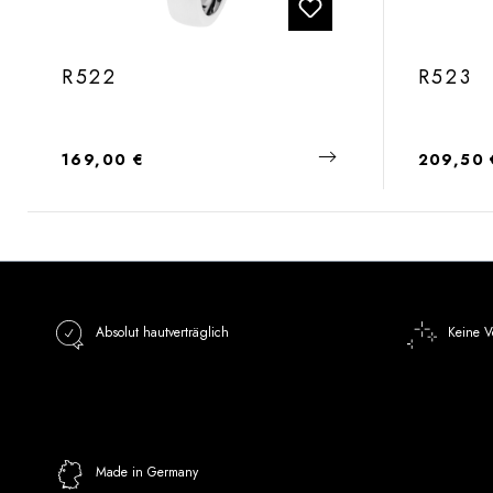
R522
R523
Regulärer Preis:
Regulärer
169,00 €
209,50 
Absolut hautverträglich
Keine V
Made in Germany