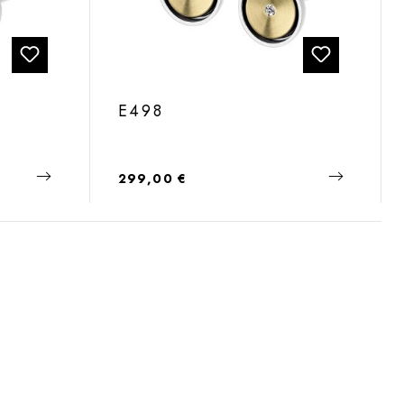
E498
Regulärer Preis:
299,00 €