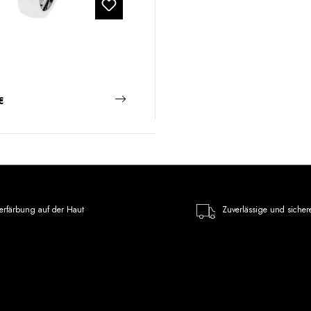
 Preis:
€
erfärbung auf der Haut
Zuverlässige und sicher