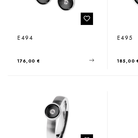
E494
E495
Regulärer Preis:
Regulärer
176,00 €
185,00 