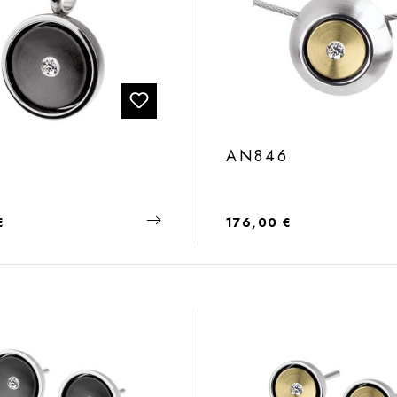
5
AN846
 Preis:
Regulärer Preis:
€
176,00 €