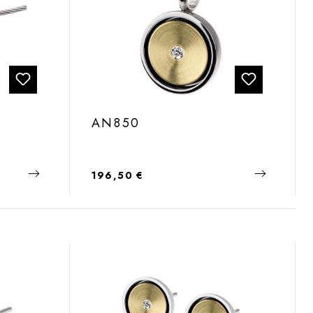
AN850
Regulärer Preis:
196,50 €