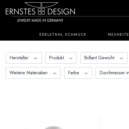
 Hauptinhalt springen
Zur Suche springen
Zur Hauptnavigation springen
EDELSTAHL SCHMUCK
NEUHEIT
Hersteller
Produkt
Brillant Gewicht
Weitere Materialien
Farbe
Durchmesser 