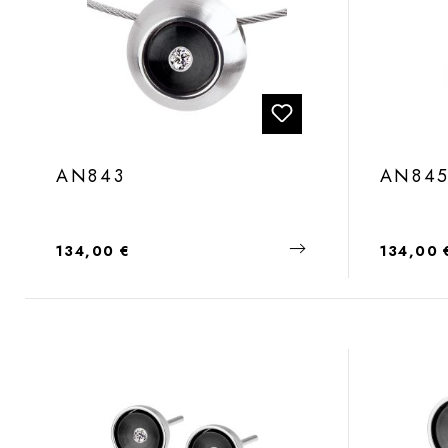
AN843
AN84
Regulärer Preis:
Regulärer
134,00 €
134,00 