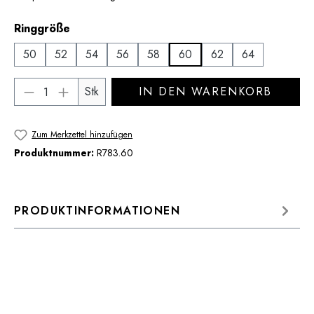
auswählen
Ringgröße
50
52
54
56
58
60
62
64
Produkt Anzahl: Gib den gewünschten Wert 
Stk
IN DEN WARENKORB
Zum Merkzettel hinzufügen
Produktnummer:
R783.60
PRODUKTINFORMATIONEN