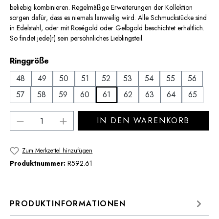
beliebig kombinieren. Regelmäßige Erweiterungen der Kollektion
sorgen dafür, dass es niemals lanweilig wird. Alle Schmuckstücke sind
in Edelstahl, oder mit Roségold oder Gelbgold beschichtet erhältlich.
So findet jede(r) sein persöhnliches Lieblingsteil.
auswählen
Ringgröße
48
49
50
51
52
53
54
55
56
57
58
59
60
61
62
63
64
65
Produkt Anzahl: Gib den gewünschten Wert 
IN DEN WARENKORB
Zum Merkzettel hinzufügen
Produktnummer:
R592.61
PRODUKTINFORMATIONEN