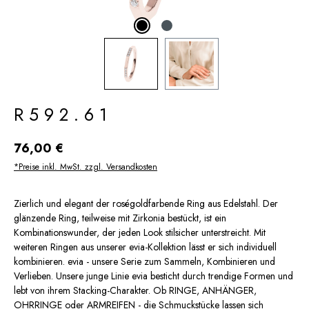
R592.61
Regulärer Preis:
76,00 €
*Preise inkl. MwSt. zzgl. Versandkosten
Zierlich und elegant der roségoldfarbende Ring aus Edelstahl. Der
glänzende Ring, teilweise mit Zirkonia bestückt, ist ein
Kombinationswunder, der jeden Look stilsicher unterstreicht. Mit
weiteren Ringen aus unserer evia-Kollektion lässt er sich individuell
kombinieren. evia - unsere Serie zum Sammeln, Kombinieren und
Verlieben. Unsere junge Linie evia besticht durch trendige Formen und
lebt von ihrem Stacking-Charakter. Ob RINGE, ANHÄNGER,
OHRRINGE oder ARMREIFEN - die Schmuckstücke lassen sich