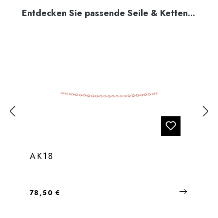
Produktgalerie überspringen
Entdecken Sie passende Seile & Ketten...
AK18
Regulärer Preis:
78,50 €