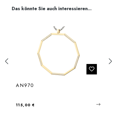
Produktgalerie überspringen
Das könnte Sie auch interessieren...
AN970
Regulärer Preis:
115,00 €