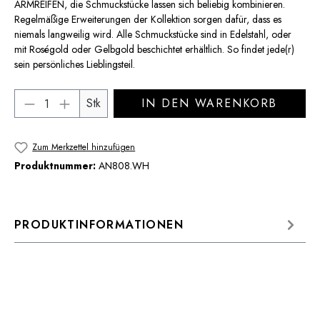
ARMREIFEN, die Schmuckstücke lassen sich beliebig kombinieren.
Regelmäßige Erweiterungen der Kollektion sorgen dafür, dass es
niemals langweilig wird. Alle Schmuckstücke sind in Edelstahl, oder
mit Roségold oder Gelbgold beschichtet erhältlich. So findet jede(r)
sein persönliches Lieblingsteil.
Produkt Anzahl: Gib den gewünschten Wert 
Stk
IN DEN WARENKORB
Zum Merkzettel hinzufügen
Produktnummer:
AN808.WH
PRODUKTINFORMATIONEN