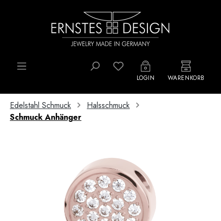
Zum Hauptinhalt springen
Du hast 0 Produkte auf d
LOGIN
WARENKORB
Edelstahl Schmuck
Halsschmuck
Schmuck Anhänger
Bildergalerie überspringen