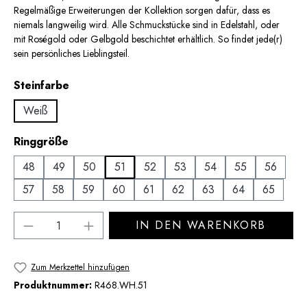
Regelmäßige Erweiterungen der Kollektion sorgen dafür, dass es
niemals langweilig wird. Alle Schmuckstücke sind in Edelstahl, oder
mit Roségold oder Gelbgold beschichtet erhältlich. So findet jede(r)
sein persönliches Lieblingsteil.
auswählen
Steinfarbe
Weiß
auswählen
Ringgröße
48
49
50
51
52
53
54
55
56
57
58
59
60
61
62
63
64
65
Produkt Anzahl: Gib den gewünschten Wert 
IN DEN WARENKORB
Zum Merkzettel hinzufügen
Produktnummer:
R468.WH.51