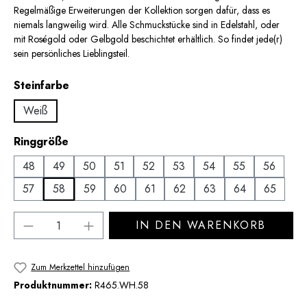
Regelmäßige Erweiterungen der Kollektion sorgen dafür, dass es
niemals langweilig wird. Alle Schmuckstücke sind in Edelstahl, oder
mit Roségold oder Gelbgold beschichtet erhältlich. So findet jede(r)
sein persönliches Lieblingsteil.
auswählen
Steinfarbe
Weiß
auswählen
Ringgröße
48
49
50
51
52
53
54
55
56
57
58
59
60
61
62
63
64
65
Produkt Anzahl: Gib den gewünschten Wert 
IN DEN WARENKORB
Zum Merkzettel hinzufügen
Produktnummer:
R465.WH.58