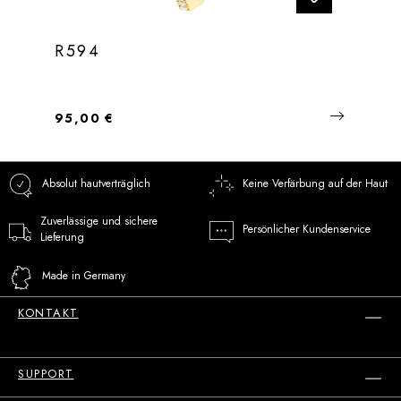
R594
Regulärer Preis:
95,00 €
Absolut hautverträglich
Keine Verfärbung auf der Haut
Zuverlässige und sichere
Persönlicher Kundenservice
Lieferung
Made in Germany
KONTAKT
SUPPORT