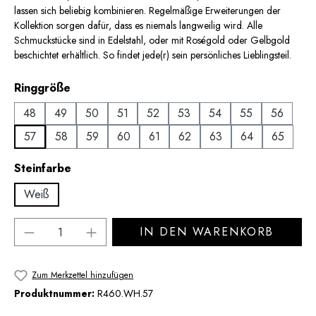
lassen sich beliebig kombinieren. Regelmäßige Erweiterungen der
Kollektion sorgen dafür, dass es niemals langweilig wird. Alle
Schmuckstücke sind in Edelstahl, oder mit Roségold oder Gelbgold
beschichtet erhältlich. So findet jede(r) sein persönliches Lieblingsteil.
auswählen
Ringgröße
48
49
50
51
52
53
54
55
56
57
58
59
60
61
62
63
64
65
auswählen
Steinfarbe
Weiß
Produkt Anzahl: Gib den gewünschten Wert 
IN DEN WARENKORB
Zum Merkzettel hinzufügen
Produktnummer:
R460.WH.57