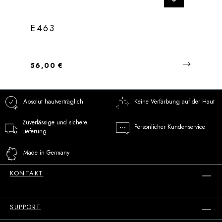
E463
Regulärer Preis:
56,00 €
Absolut hautverträglich
Keine Verfärbung auf der Haut
Zuverlässige und sichere
Persönlicher Kundenservice
Lieferung
Made in Germany
KONTAKT
SUPPORT