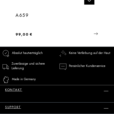
A659
Regulärer Preis:
99,00 €
Absolut hautverträglich
Keine Verfärbung auf der Haut
Zuverlässige und sichere
Persönlicher Kundenservice
Lieferung
Made in Germany
KONTAKT
SUPPORT