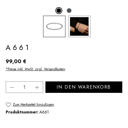
A661
Regulärer Preis:
99,00 €
*Preise inkl. MwSt. zzgl. Versandkosten
Produkt Anzahl: Gib den gewünschten Wert 
IN DEN WARENKORB
Zum Merkzettel hinzufügen
Produktnummer:
A661