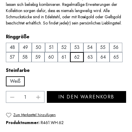
lassen sich beliebig kombinieren. Regelmäßige Erweiterungen der
Kollektion sorgen dafür, dass es niemals langweilig wird. Alle
Schmuckstücke sind in Edelstahl, oder mit Roségold oder Gelbgold
beschichtet erhältlich. So findet jede(r) sein persönliches Lieblingsteil.
auswählen
Ringgröße
48
49
50
51
52
53
54
55
56
57
58
59
60
61
62
63
64
65
auswählen
Steinfarbe
Weiß
Produkt Anzahl: Gib den gewünschten Wert 
IN DEN WARENKORB
Zum Merkzettel hinzufügen
Produktnummer:
R461.WH.62