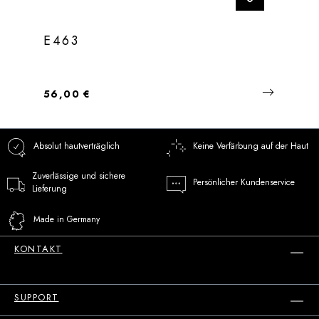
E463
Regulärer Preis:
56,00 €
Absolut hautverträglich
Keine Verfärbung auf der Haut
Zuverlässige und sichere
Persönlicher Kundenservice
Lieferung
Made in Germany
KONTAKT
SUPPORT