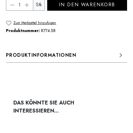
Produkt Anzahl: Gib den gewünschten Wert 
Stk
IN DEN WARENKORB
Zum Merkzettel hinzufügen
Produktnummer:
R774.58
PRODUKTINFORMATIONEN
Produktgalerie überspringen
DAS KÖNNTE SIE AUCH
INTERESSIEREN...