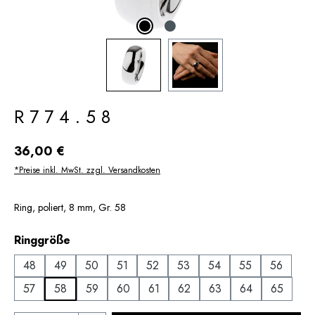
R774.58
Regulärer Preis:
36,00 €
*Preise inkl. MwSt. zzgl. Versandkosten
Ring, poliert, 8 mm, Gr. 58
auswählen
Ringgröße
48
49
50
51
52
53
54
55
56
57
58
59
60
61
62
63
64
65