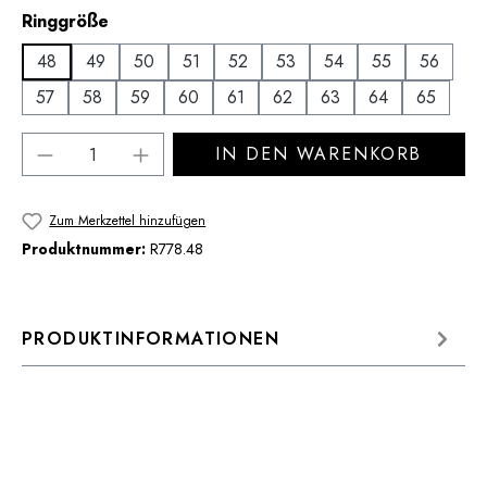
auswählen
Ringgröße
48
49
50
51
52
53
54
55
56
57
58
59
60
61
62
63
64
65
Produkt Anzahl: Gib den gewünschten Wert 
IN DEN WARENKORB
Zum Merkzettel hinzufügen
Produktnummer:
R778.48
PRODUKTINFORMATIONEN