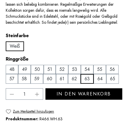
lassen sich beliebig kombinieren. Regelmäßige Erweiterungen der
Kollektion sorgen dafür, dass es niemals langweilig wird. Alle
Schmuckstücke sind in Edelstahl, oder mit Roségold oder Gelbgold
beschichtet erhältlich. So findet jede(r) sein persönliches Lieblingsteil.
auswählen
Steinfarbe
Weiß
auswählen
Ringgröße
48
49
50
51
52
53
54
55
56
57
58
59
60
61
62
63
64
65
Produkt Anzahl: Gib den gewünschten Wert 
IN DEN WARENKORB
Zum Merkzettel hinzufügen
Produktnummer:
R466.WH.63