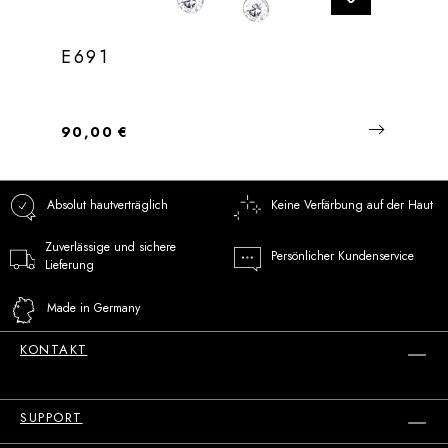
E691
Regulärer Preis:
90,00 €
Absolut hautverträglich
Keine Verfärbung auf der Haut
Zuverlässige und sichere
Persönlicher Kundenservice
Lieferung
Made in Germany
KONTAKT
SUPPORT