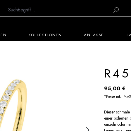
TEN
KOLLEKTIONEN
ANLÄSSE
H
R45
Regulärer Preis:
95,00 €
*Preise inkl. MwS
Dieser schmale 
einer polierten
einzeln oder mi
Laune. evia - u