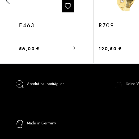
E463
R709
Regulärer Preis:
Regulärer Preis:
56,00 €
120,50 €
Absolut hautverträglich
Keine V
Made in Germany