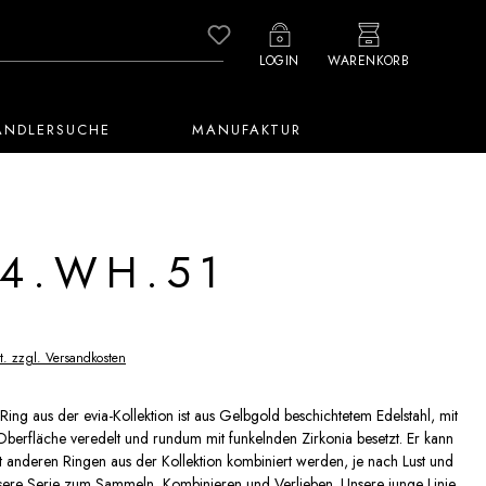
Du hast 0 Produkte auf dem M
LOGIN
WARENKORB
ÄNDLERSUCHE
MANUFAKTUR
4.WH.51
t. zzgl. Versandkosten
Ring aus der evia-Kollektion ist aus Gelbgold beschichtetem Edelstahl, mit
 Oberfläche veredelt und rundum mit funkelnden Zirkonia besetzt. Er kann
t anderen Ringen aus der Kollektion kombiniert werden, je nach Lust und
nsere Serie zum Sammeln, Kombinieren und Verlieben. Unsere junge Linie