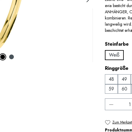
evia besticht d
ANHÄNGER, OHR
kombinieren. Re
langweilig wird
beschichtet erhäl
a
Steinfarbe
Weiß
a
Ringgröße
48
49
59
60
Produkt 
Zum Merkzet
Produktnum