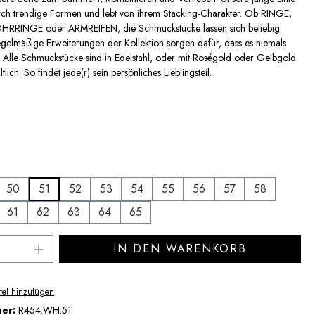
urch trendige Formen und lebt von ihrem Stacking-Charakter. Ob RINGE,
RINGE oder ARMREIFEN, die Schmuckstücke lassen sich beliebig
gelmäßige Erweiterungen der Kollektion sorgen dafür, dass es niemals
. Alle Schmuckstücke sind in Edelstahl, oder mit Roségold oder Gelbgold
tlich. So findet jede(r) sein persönliches Lieblingsteil.
uswählen
uswählen
50
51
52
53
54
55
56
57
58
61
62
63
64
65
Anzahl: Gib den gewünschten Wert ein ode
IN DEN WARENKORB
tel hinzufügen
mer:
R454.WH.51