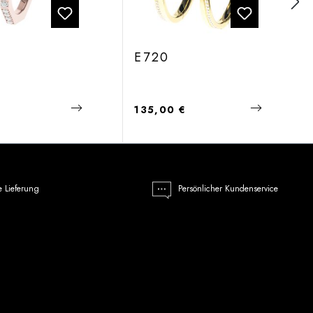
E720
 Preis:
Regulärer Preis:
€
135,00 €
e Lieferung
Persönlicher Kundenservice