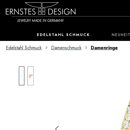
 Hauptinhalt springen
Zur Suche springen
Zur Hauptnavigation springen
EDELSTAHL SCHMUCK
NEUHEI
Edelstahl Schmuck
Damenschmuck
Damenringe
Bildergalerie überspringen