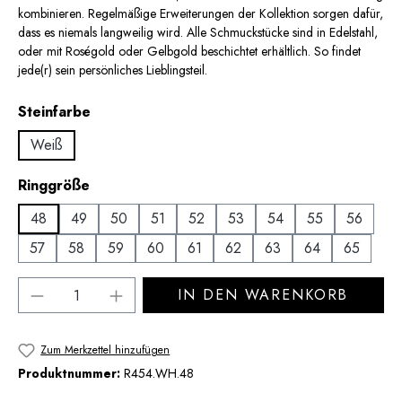
kombinieren. Regelmäßige Erweiterungen der Kollektion sorgen dafür,
dass es niemals langweilig wird. Alle Schmuckstücke sind in Edelstahl,
oder mit Roségold oder Gelbgold beschichtet erhältlich. So findet
jede(r) sein persönliches Lieblingsteil.
auswählen
Steinfarbe
Weiß
auswählen
Ringgröße
48
49
50
51
52
53
54
55
56
57
58
59
60
61
62
63
64
65
Produkt Anzahl: Gib den gewünschten Wert 
IN DEN WARENKORB
Zum Merkzettel hinzufügen
Produktnummer:
R454.WH.48