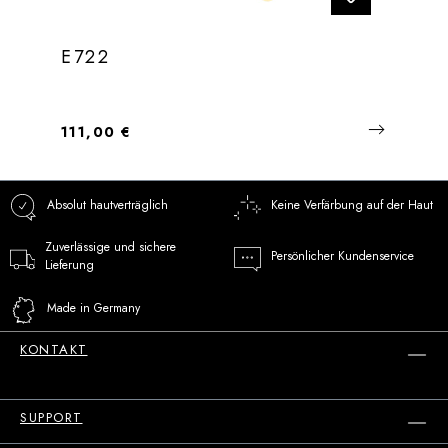
E722
Regulärer Preis:
111,00 €
Absolut hautverträglich
Keine Verfärbung auf der Haut
Zuverlässige und sichere
Persönlicher Kundenservice
Lieferung
Made in Germany
KONTAKT
SUPPORT