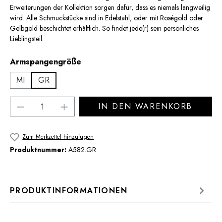
Erweiterungen der Kollektion sorgen dafür, dass es niemals langweilig
wird. Alle Schmuckstücke sind in Edelstahl, oder mit Roségold oder
Gelbgold beschichtet erhältlich. So findet jede(r) sein persönliches
Lieblingsteil.
auswählen
Armspangengröße
MI
GR
Produkt Anzahl: Gib den gewünschten Wert 
IN DEN WARENKORB
Zum Merkzettel hinzufügen
Produktnummer:
A582.GR
PRODUKTINFORMATIONEN