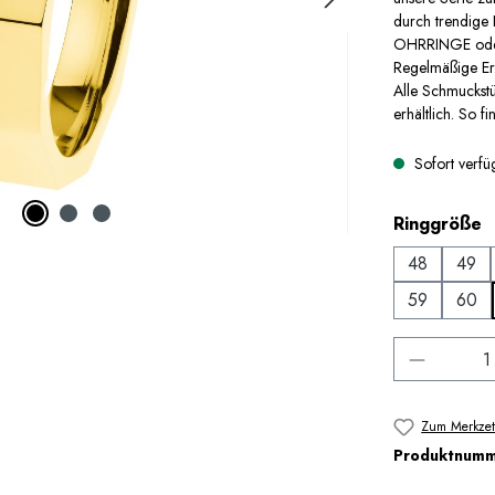
durch trendige
OHRRINGE oder 
Regelmäßige Erw
Alle Schmuckstü
erhältlich. So fi
Sofort verfüg
a
Ringgröße
48
49
59
60
Produkt 
Zum Merkzet
Produktnum