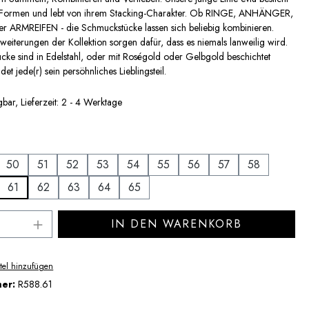
 Formen und lebt von ihrem Stacking-Charakter. Ob RINGE, ANHÄNGER,
ARMREIFEN - die Schmuckstücke lassen sich beliebig kombinieren.
eiterungen der Kollektion sorgen dafür, dass es niemals lanweilig wird.
cke sind in Edelstahl, oder mit Roségold oder Gelbgold beschichtet
ndet jede(r) sein persöhnliches Lieblingsteil.
bar, Lieferzeit: 2 - 4 Werktage
uswählen
50
51
52
53
54
55
56
57
58
61
62
63
64
65
Anzahl: Gib den gewünschten Wert ein ode
IN DEN WARENKORB
tel hinzufügen
mer:
R588.61