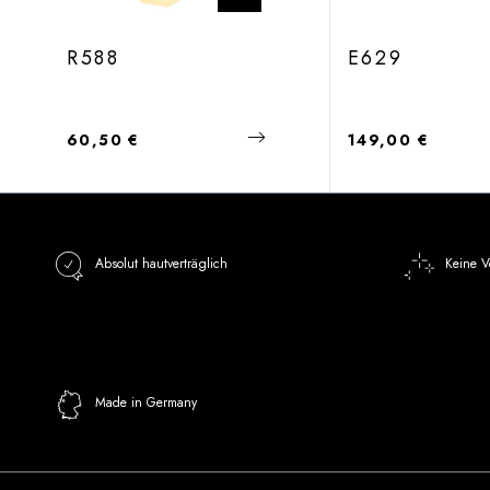
R588
E629
Regulärer Preis:
Regulärer Preis:
60,50 €
149,00 €
Absolut hautverträglich
Keine V
Made in Germany