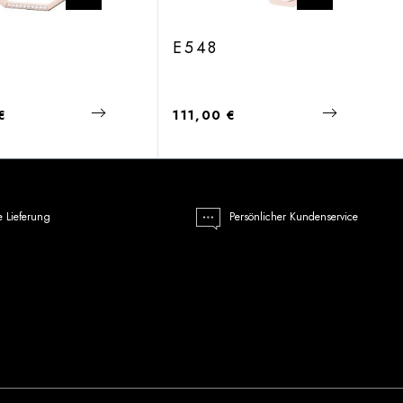
1
E548
 Preis:
Regulärer Preis:
€
111,00 €
e Lieferung
Persönlicher Kundenservice