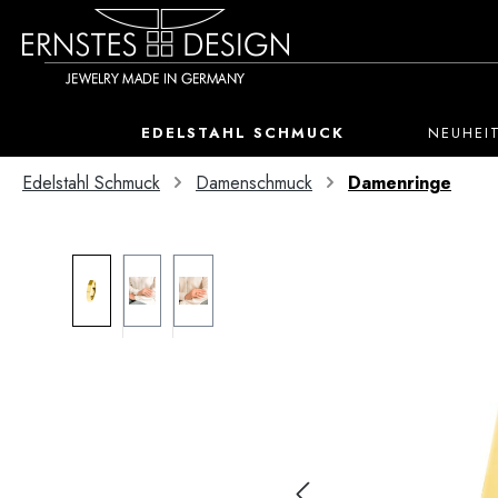
 Hauptinhalt springen
Zur Suche springen
Zur Hauptnavigation springen
EDELSTAHL SCHMUCK
NEUHEI
Edelstahl Schmuck
Damenschmuck
Damenringe
Bildergalerie überspringen