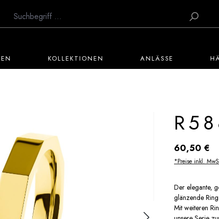
TEN
KOLLEKTIONEN
ANLÄSSE
H
R58
Regulärer Preis:
60,50 €
*Preise inkl. MwS
Der elegante, g
glänzende Ring 
Mit weiteren Rin
unsere Serie zu