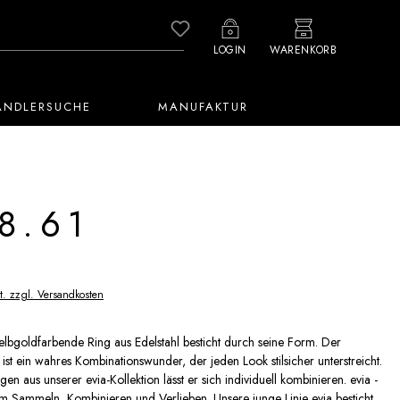
Du hast 0 Produkte auf dem M
LOGIN
WARENKORB
ÄNDLERSUCHE
MANUFAKTUR
8.61
t. zzgl. Versandkosten
elbgoldfarbende Ring aus Edelstahl besticht durch seine Form. Der
ist ein wahres Kombinationswunder, der jeden Look stilsicher unterstreicht.
gen aus unserer evia-Kollektion lässt er sich individuell kombinieren. evia -
m Sammeln, Kombinieren und Verlieben. Unsere junge Linie evia besticht