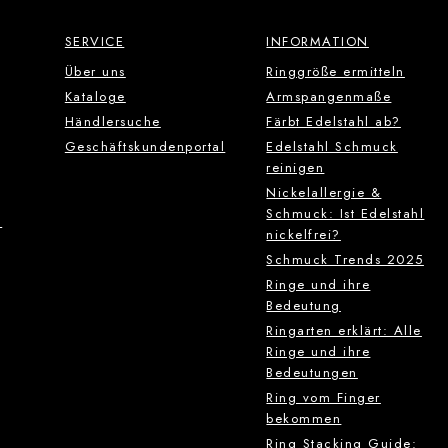
SERVICE
INFORMATION
Über uns
Ringgröße ermitteln
Kataloge
Armspangenmaße
Händlersuche
Färbt Edelstahl ab?
Geschäftskundenportal
Edelstahl Schmuck
reinigen
Nickelallergie &
Schmuck: Ist Edelstahl
g
nickelfrei?
Schmuck Trends 2025
Ringe und ihre
Bedeutung
Ringarten erklärt: Alle
Ringe und ihre
Bedeutungen
Ring vom Finger
bekommen
Ring Stacking Guide: