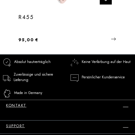
R455
Regulärer Preis:
95,00 €
Absolut hautverträglich
Keine Verfärbung auf der Haut
Zuverlässige und sichere
Persönlicher Kundenservice
Lieferung
Made in Germany
KONTAKT
SUPPORT