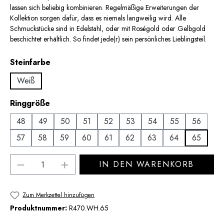
lassen sich beliebig kombinieren. Regelmäßige Erweiterungen der
Kollektion sorgen dafür, dass es niemals langweilig wird. Alle
Schmuckstücke sind in Edelstahl, oder mit Roségold oder Gelbgold
beschichtet erhältlich. So findet jede(r) sein persönliches Lieblingsteil.
auswählen
Steinfarbe
Weiß
auswählen
Ringgröße
48
49
50
51
52
53
54
55
56
57
58
59
60
61
62
63
64
65
Produkt Anzahl: Gib den gewünschten Wert 
IN DEN WARENKORB
Zum Merkzettel hinzufügen
Produktnummer:
R470.WH.65