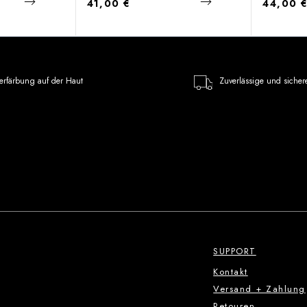
Regulärer Preis:
Regulärer
41,00 €
44,00 
erfärbung auf der Haut
Zuverlässige und sicher
SUPPORT
Kontakt
Versand + Zahlung
Retouren