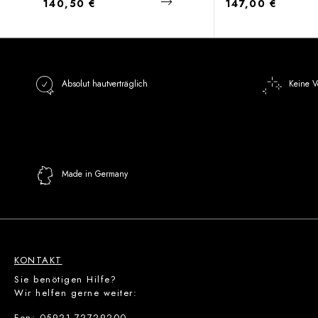
Regulärer Preis:
Regulärer Preis:
140,50 €
147,00 €
Absolut hautverträglich
Keine V
Made in Germany
KONTAKT
Sie benötigen Hilfe?
Wir helfen gerne weiter:
Fon: 05921-72729200