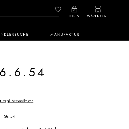
Du hast 0 Produkte auf dem M
LOGIN
WARENKORB
ÄNDLERSUCHE
MANUFAKTUR
6.6.54
t. zzgl. Versandkosten
l., Gr. 54