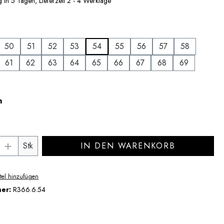
 in 5 Tagen, Lieferzeit 2 - 4 Werktage
uswählen
50
51
52
53
54
55
56
57
58
61
62
63
64
65
66
67
68
69
auswählen
m
Anzahl: Gib den gewünschten Wert ein ode
Stk
IN DEN WARENKORB
tel hinzufügen
mer:
R366.6.54