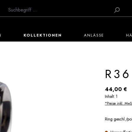
N
KOLLEKTIONEN
ANLÄSSE
H
R36
Regulärer Preis:
44,00 €
Inhalt:
1
*Preise inkl. MwS
Ring geschl./po