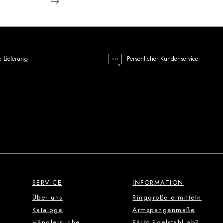
 Preis:
€
e Lieferung
Persönlicher Kundenservice
SERVICE
INFORMATION
Über uns
Ringgröße ermitteln
Kataloge
Armspangenmaße
Händlersuche
Färbt Edelstahl ab?