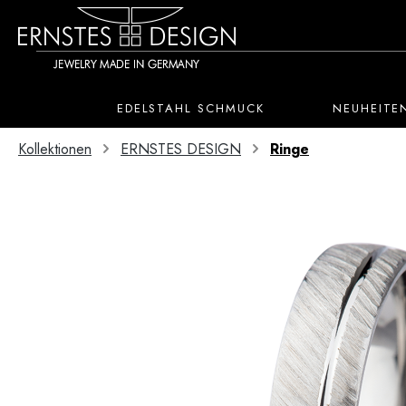
 Hauptinhalt springen
Zur Suche springen
Zur Hauptnavigation springen
EDELSTAHL SCHMUCK
NEUHEITE
Kollektionen
ERNSTES DESIGN
Ringe
Bildergalerie überspringen