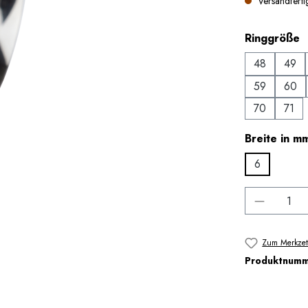
Versandfertig
a
Ringgröße
48
49
59
60
70
71
Breite in m
6
Produkt 
Zum Merkzet
Produktnum