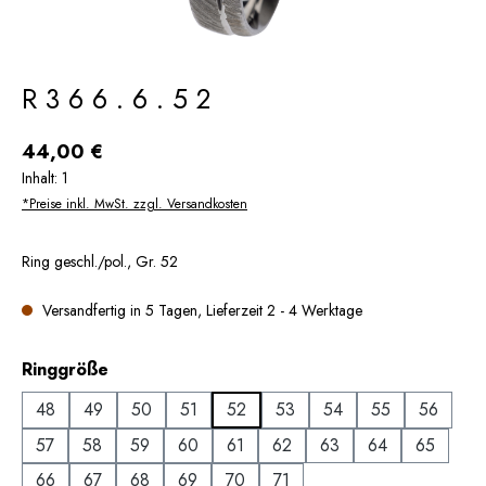
R366.6.52
Regulärer Preis:
44,00 €
Inhalt:
1
*Preise inkl. MwSt. zzgl. Versandkosten
Ring geschl./pol., Gr. 52
Versandfertig in 5 Tagen, Lieferzeit 2 - 4 Werktage
auswählen
Ringgröße
48
49
50
51
52
53
54
55
56
57
58
59
60
61
62
63
64
65
66
67
68
69
70
71