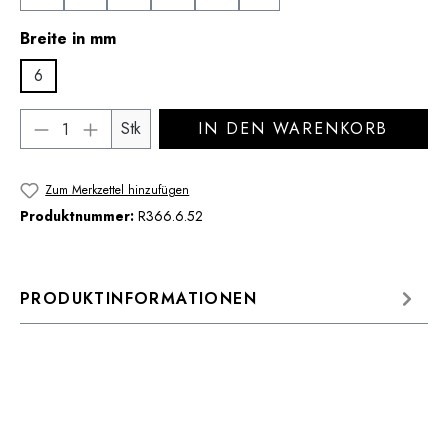
auswählen
Breite in mm
6
Produkt Anzahl: Gib den gewünschten Wert 
Stk
IN DEN WARENKORB
Zum Merkzettel hinzufügen
Produktnummer:
R366.6.52
PRODUKTINFORMATIONEN