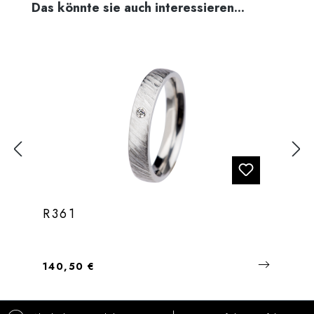
Produktgalerie überspringen
Das könnte sie auch interessieren...
R361
Regulärer Preis:
140,50 €