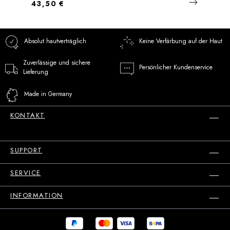
Regulärer Preis:
43,50 €
Absolut hautverträglich
Keine Verfärbung auf der Haut
Zuverlässige und sichere
Persönlicher Kundenservice
Lieferung
Made in Germany
KONTAKT
SUPPORT
SERVICE
INFORMATION