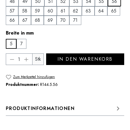
48
49
50
51
52
53
54
55
56
57
58
59
60
61
62
63
64
65
66
67
68
69
70
71
auswählen
Breite in mm
5
7
Produkt Anzahl: Gib den gewünschten Wert 
Stk
IN DEN WARENKORB
Zum Merkzettel hinzufügen
Produktnummer:
R144.5.56
PRODUKTINFORMATIONEN