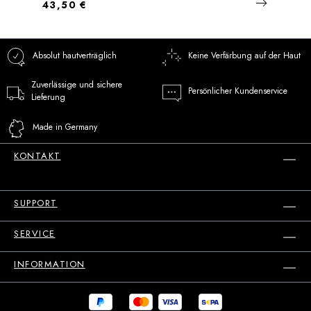
Regulärer Preis:
43,50 €
Absolut hautverträglich
Keine Verfärbung auf der Haut
Zuverlässige und sichere
Persönlicher Kundenservice
Lieferung
Made in Germany
KONTAKT
SUPPORT
SERVICE
INFORMATION