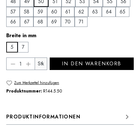
48
49
50
51
52
53
54
55
56
57
58
59
60
61
62
63
64
65
66
67
68
69
70
71
auswählen
Breite in mm
5
7
Produkt Anzahl: Gib den gewünschten Wert 
Stk
IN DEN WARENKORB
Zum Merkzettel hinzufügen
Produktnummer:
R144.5.50
PRODUKTINFORMATIONEN