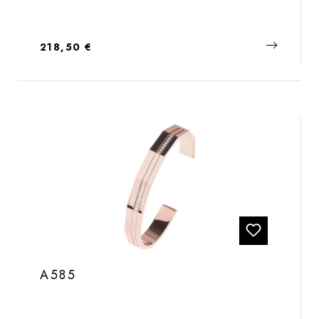
Regulärer Preis:
218,50 €
A585