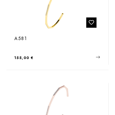
A581
Regulärer Preis:
155,00 €