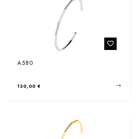
A580
Regulärer Preis:
130,00 €