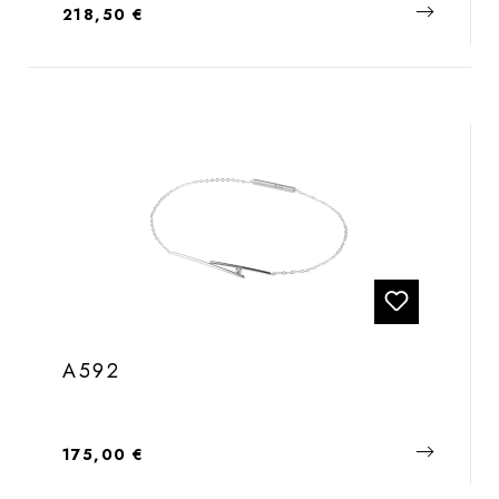
Regulärer Preis:
218,50 €
A592
Regulärer Preis:
175,00 €