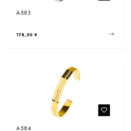
A583
Regulärer Preis:
178,50 €
A584