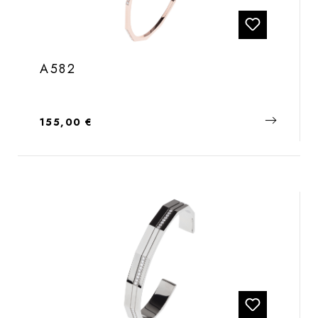
A582
Regulärer Preis:
155,00 €