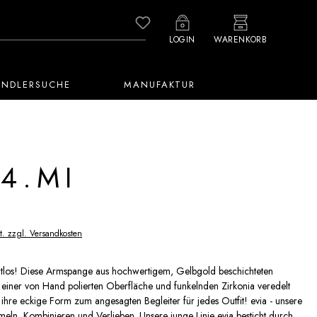
Du hast 0 Produkte auf dem M
LOGIN
WARENKORB
ÄNDLERSUCHE
MANUFAKTUR
4.MI
t. zzgl. Versandkosten
tlos! Diese Armspange aus hochwertigem, Gelbgold beschichteten
mit einer von Hand polierten Oberfläche und funkelnden Zirkonia veredelt
ihre eckige Form zum angesagten Begleiter für jedes Outfit! evia - unsere
ln, Kombinieren und Verlieben. Unsere junge Linie evia besticht durch