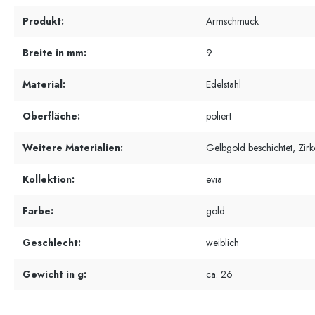
Produkt:
Armschmuck
Breite in mm:
9
Material:
Edelstahl
Oberfläche:
poliert
Weitere Materialien:
Gelbgold beschichtet, Zirk
Kollektion:
evia
Farbe:
gold
Geschlecht:
weiblich
Gewicht in g:
ca. 26