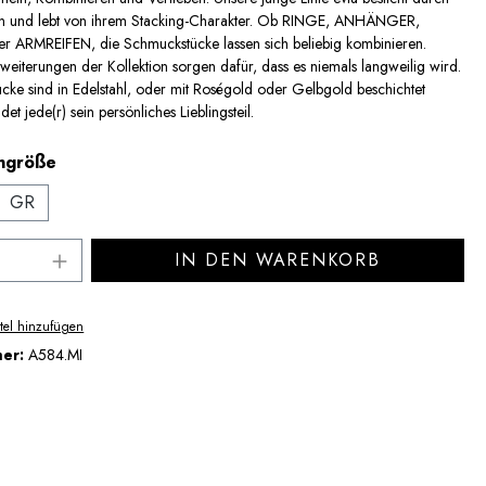
n und lebt von ihrem Stacking-Charakter. Ob RINGE, ANHÄNGER,
ARMREIFEN, die Schmuckstücke lassen sich beliebig kombinieren.
eiterungen der Kollektion sorgen dafür, dass es niemals langweilig wird.
cke sind in Edelstahl, oder mit Roségold oder Gelbgold beschichtet
ndet jede(r) sein persönliches Lieblingsteil.
auswählen
ngröße
GR
Anzahl: Gib den gewünschten Wert ein ode
IN DEN WARENKORB
tel hinzufügen
mer:
A584.MI