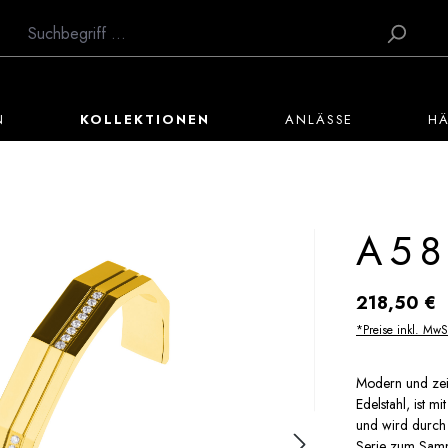
N
KOLLEKTIONEN
ANLÄSSE
H
A58
Regulärer Preis:
218,50 €
*Preise inkl. MwS
Modern und zei
Edelstahl, ist 
und wird durch 
Serie zum Samme