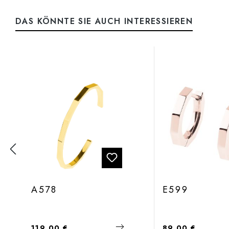
DAS KÖNNTE SIE AUCH INTERESSIEREN
Produktgalerie überspringen
A578
E599
Regulärer Preis:
Regulärer Preis:
119,00 €
89,00 €