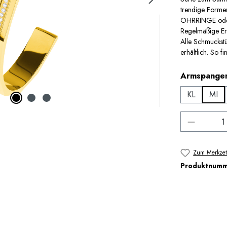
trendige Forme
OHRRINGE oder 
Regelmäßige Erw
Alle Schmuckstü
erhältlich. So fi
Armspange
KL
MI
Produkt 
Zum Merkzet
Produktnum