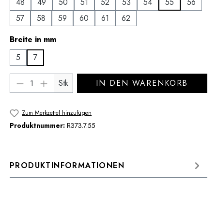
48
49
50
51
52
53
54
55
56
57
58
59
60
61
62
auswählen
Breite in mm
5
7
Produkt Anzahl: Gib den gewünschten Wert 
Stk
IN DEN WARENKORB
Zum Merkzettel hinzufügen
Produktnummer:
R373.7.55
PRODUKTINFORMATIONEN