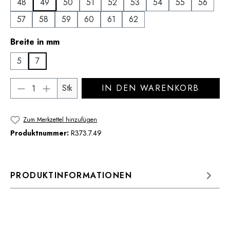
48
49
50
51
52
53
54
55
56
57
58
59
60
61
62
auswählen
Breite in mm
5
7
Produkt Anzahl: Gib den gewünschten Wert 
Stk
IN DEN WARENKORB
Zum Merkzettel hinzufügen
Produktnummer:
R373.7.49
PRODUKTINFORMATIONEN