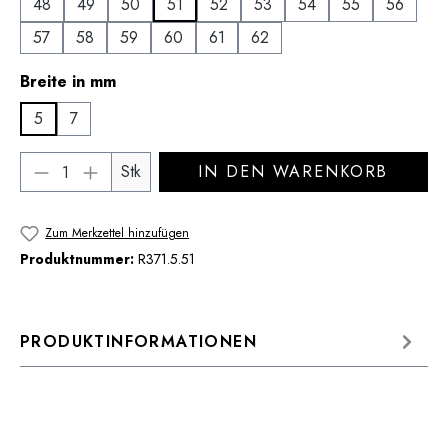
48
49
50
51
52
53
54
55
56
57
58
59
60
61
62
auswählen
Breite in mm
5
7
Produkt Anzahl: Gib den gewünschten Wert 
Stk
IN DEN WARENKORB
Zum Merkzettel hinzufügen
Produktnummer:
R371.5.51
PRODUKTINFORMATIONEN