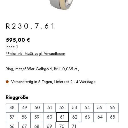
R230.7.61
Regulärer Preis:
595,00 €
Inhalt:
1
*Preise inkl. MwSt. zzgl. Versandkosten
Ring, matt/585er Gelbgold, Brill. 0,035 ct.,
Versandfertig in 5 Tagen, Lieferzeit 2 - 4 Werktage
auswählen
Ringgröße
48
49
50
51
52
53
54
55
56
57
58
59
60
61
62
63
64
65
66
67
68
69
70
71