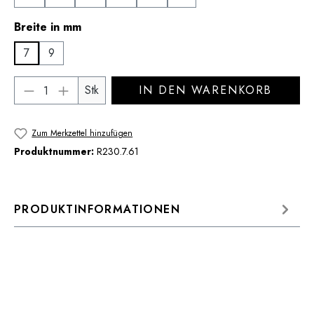
auswählen
Breite in mm
7
9
Produkt Anzahl: Gib den gewünschten Wert 
Stk
IN DEN WARENKORB
Zum Merkzettel hinzufügen
Produktnummer:
R230.7.61
PRODUKTINFORMATIONEN