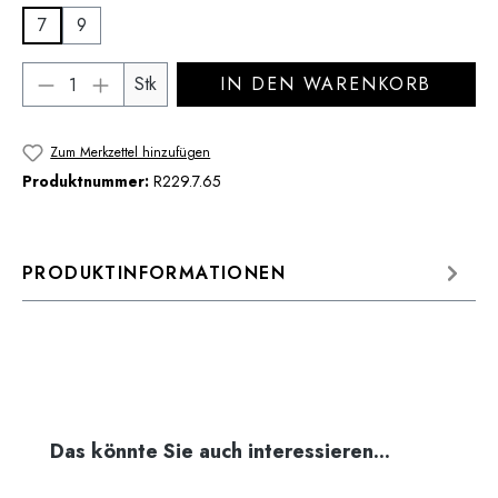
7
9
Produkt Anzahl: Gib den gewünschten Wert 
Stk
IN DEN WARENKORB
Zum Merkzettel hinzufügen
Produktnummer:
R229.7.65
PRODUKTINFORMATIONEN
Produktgalerie überspringen
Das könnte Sie auch interessieren...