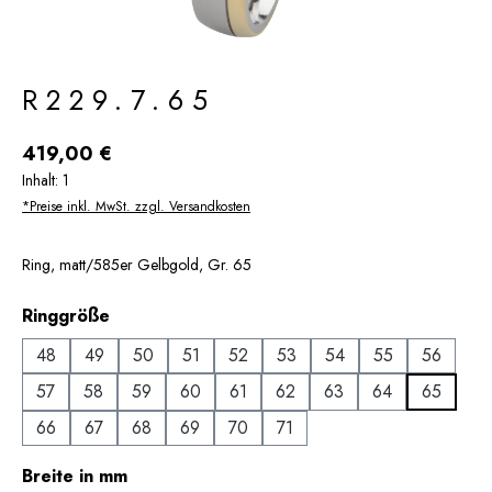
R229.7.65
Regulärer Preis:
419,00 €
Inhalt:
1
*Preise inkl. MwSt. zzgl. Versandkosten
Ring, matt/585er Gelbgold, Gr. 65
auswählen
Ringgröße
48
49
50
51
52
53
54
55
56
57
58
59
60
61
62
63
64
65
66
67
68
69
70
71
auswählen
Breite in mm