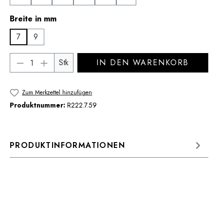
auswählen
Breite in mm
7
9
Produkt Anzahl: Gib den gewünschten Wert 
Stk
IN DEN WARENKORB
Zum Merkzettel hinzufügen
Produktnummer:
R222.7.59
PRODUKTINFORMATIONEN