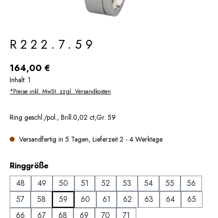
R222.7.59
Regulärer Preis:
164,00 €
Inhalt:
1
*Preise inkl. MwSt. zzgl. Versandkosten
Ring geschl./pol., Brill.0,02 ct,Gr. 59
Versandfertig in 5 Tagen, Lieferzeit 2 - 4 Werktage
auswählen
Ringgröße
48
49
50
51
52
53
54
55
56
57
58
59
60
61
62
63
64
65
66
67
68
69
70
71