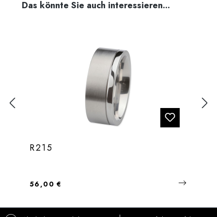
Produktgalerie überspringen
Das könnte Sie auch interessieren...
R215
Regulärer Preis:
56,00 €