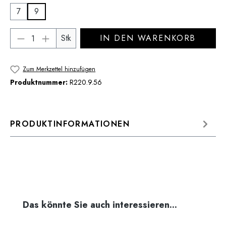
7
9
Produkt Anzahl: Gib den gewünschten Wert 
Stk
IN DEN WARENKORB
Zum Merkzettel hinzufügen
Produktnummer:
R220.9.56
PRODUKTINFORMATIONEN
Produktgalerie überspringen
Das könnte Sie auch interessieren...