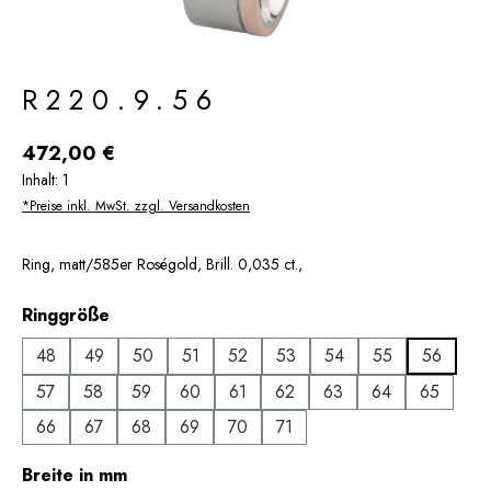
R220.9.56
Regulärer Preis:
472,00 €
Inhalt:
1
*Preise inkl. MwSt. zzgl. Versandkosten
Ring, matt/585er Roségold, Brill. 0,035 ct.,
auswählen
Ringgröße
48
49
50
51
52
53
54
55
56
57
58
59
60
61
62
63
64
65
66
67
68
69
70
71
auswählen
Breite in mm