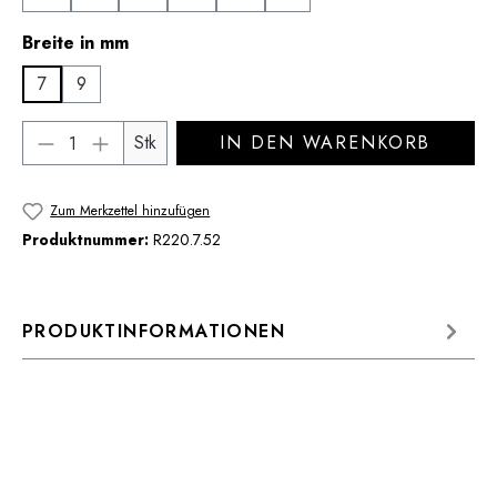
auswählen
Breite in mm
7
9
Produkt Anzahl: Gib den gewünschten Wert 
Stk
IN DEN WARENKORB
Zum Merkzettel hinzufügen
Produktnummer:
R220.7.52
PRODUKTINFORMATIONEN