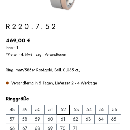
R220.7.52
Regulärer Preis:
469,00 €
Inhalt:
1
*Preise inkl. MwSt. zzgl. Versandkosten
Ring, matt/585er Roségold, Brill. 0,035 ct.,
Versandfertig in 5 Tagen, Lieferzeit 2 - 4 Werktage
auswählen
Ringgröße
48
49
50
51
52
53
54
55
56
57
58
59
60
61
62
63
64
65
66
67
68
69
70
71