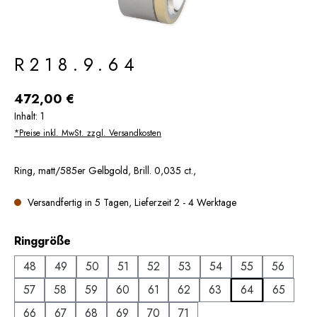
R218.9.64
Regulärer Preis:
472,00 €
Inhalt:
1
*Preise inkl. MwSt. zzgl. Versandkosten
Ring, matt/585er Gelbgold, Brill. 0,035 ct.,
Versandfertig in 5 Tagen, Lieferzeit 2 - 4 Werktage
auswählen
Ringgröße
48
49
50
51
52
53
54
55
56
57
58
59
60
61
62
63
64
65
66
67
68
69
70
71