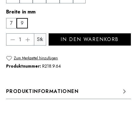
auswählen
Breite in mm
7
9
Produkt Anzahl: Gib den gewünschten Wert 
Stk
IN DEN WARENKORB
Zum Merkzettel hinzufügen
Produktnummer:
R218.9.64
PRODUKTINFORMATIONEN