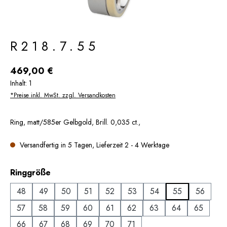
R218.7.55
Regulärer Preis:
469,00 €
Inhalt:
1
*Preise inkl. MwSt. zzgl. Versandkosten
Ring, matt/585er Gelbgold, Brill. 0,035 ct.,
Versandfertig in 5 Tagen, Lieferzeit 2 - 4 Werktage
auswählen
Ringgröße
48
49
50
51
52
53
54
55
56
57
58
59
60
61
62
63
64
65
66
67
68
69
70
71