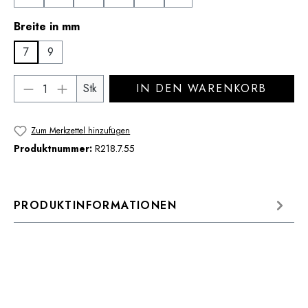
auswählen
Breite in mm
7
9
Produkt Anzahl: Gib den gewünschten Wert 
Stk
IN DEN WARENKORB
Zum Merkzettel hinzufügen
Produktnummer:
R218.7.55
PRODUKTINFORMATIONEN