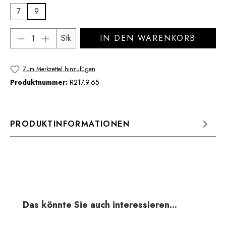
7
9
Produkt Anzahl: Gib den gewünschten Wert 
Stk
IN DEN WARENKORB
Zum Merkzettel hinzufügen
Produktnummer:
R217.9.65
PRODUKTINFORMATIONEN
Produktgalerie überspringen
Das könnte Sie auch interessieren...