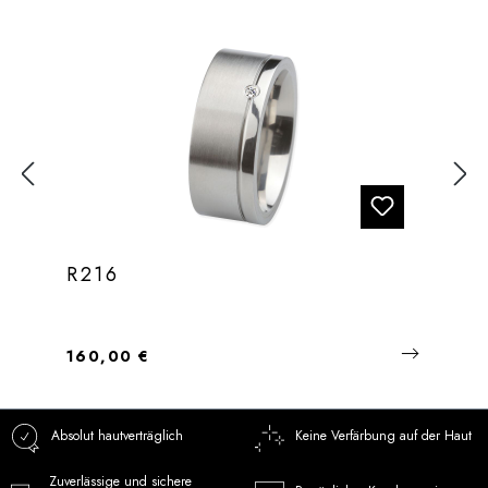
R216
Regulärer Preis:
160,00 €
Absolut hautverträglich
Keine Verfärbung auf der Haut
Zuverlässige und sichere