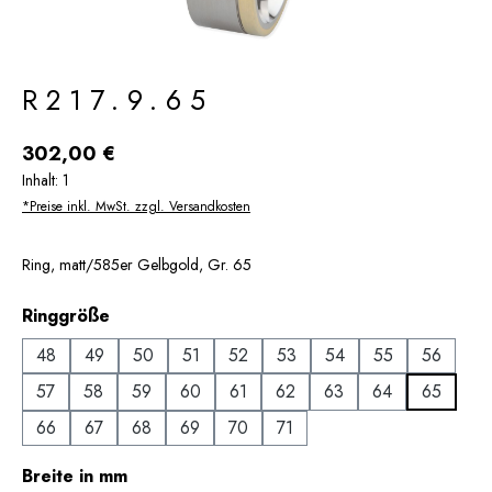
R217.9.65
Regulärer Preis:
302,00 €
Inhalt:
1
*Preise inkl. MwSt. zzgl. Versandkosten
Ring, matt/585er Gelbgold, Gr. 65
auswählen
Ringgröße
48
49
50
51
52
53
54
55
56
57
58
59
60
61
62
63
64
65
66
67
68
69
70
71
auswählen
Breite in mm