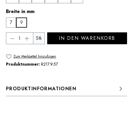
auswählen
Breite in mm
7
9
Produkt Anzahl: Gib den gewünschten Wert 
Stk
IN DEN WARENKORB
Zum Merkzettel hinzufügen
Produktnummer:
R217.9.57
PRODUKTINFORMATIONEN