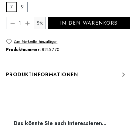
7
9
Produkt Anzahl: Gib den gewünschten Wert 
Stk
IN DEN WARENKORB
Zum Merkzettel hinzufügen
Produktnummer:
R215.7.70
PRODUKTINFORMATIONEN
Produktgalerie überspringen
Das könnte Sie auch interessieren...