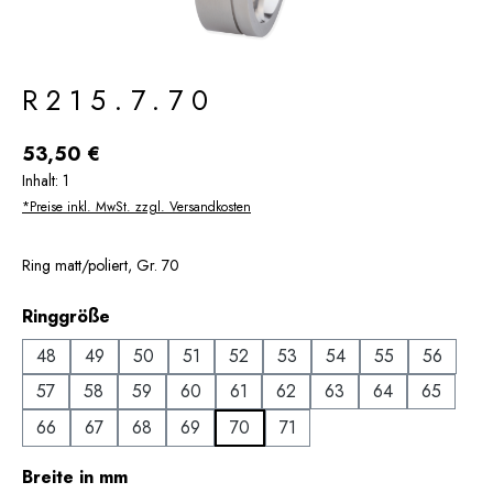
R215.7.70
Regulärer Preis:
53,50 €
Inhalt:
1
*Preise inkl. MwSt. zzgl. Versandkosten
Ring matt/poliert, Gr. 70
auswählen
Ringgröße
48
49
50
51
52
53
54
55
56
57
58
59
60
61
62
63
64
65
66
67
68
69
70
71
auswählen
Breite in mm