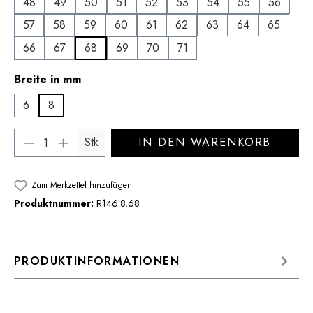
48
49
50
51
52
53
54
55
56
57
58
59
60
61
62
63
64
65
66
67
68
69
70
71
auswählen
Breite in mm
6
8
Produkt Anzahl: Gib den gewünschten Wert 
Stk
IN DEN WARENKORB
Zum Merkzettel hinzufügen
Produktnummer:
R146.8.68
PRODUKTINFORMATIONEN