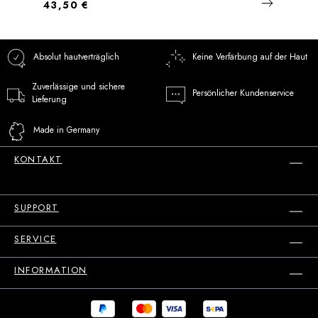
Regulärer Preis:
43,50 €
Absolut hautverträglich
Keine Verfärbung auf der Haut
Zuverlässige und sichere
Persönlicher Kundenservice
Lieferung
Made in Germany
KONTAKT
SUPPORT
SERVICE
INFORMATION