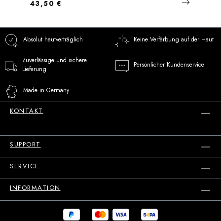
Regulärer Preis:
43,50 €
Absolut hautverträglich
Keine Verfärbung auf der Haut
Zuverlässige und sichere
Persönlicher Kundenservice
Lieferung
Made in Germany
KONTAKT
SUPPORT
SERVICE
INFORMATION