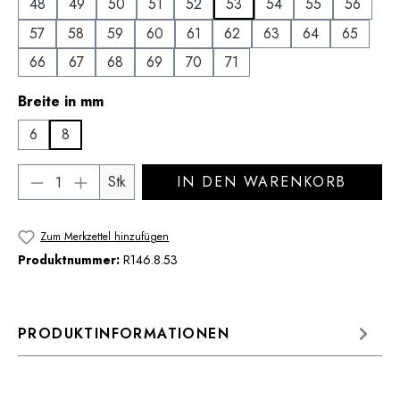
48
49
50
51
52
53
54
55
56
57
58
59
60
61
62
63
64
65
66
67
68
69
70
71
auswählen
Breite in mm
6
8
Produkt Anzahl: Gib den gewünschten Wert 
Stk
IN DEN WARENKORB
Zum Merkzettel hinzufügen
Produktnummer:
R146.8.53
PRODUKTINFORMATIONEN