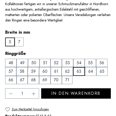
Kollektionen fertigen wir in unserer Schmuckmanufaktur in Nordhorn
aus hochwertigem, antiallergischem Edelstahl mit geschliffenen,
mattierten oder polierten Oberflächen. Unsere Veredelungen verleihen
den Ringen eine besondere Wertigkeit.
auswählen
Breite in mm
5
7
auswählen
Ringgröße
48
49
50
51
52
53
54
55
56
57
58
59
60
61
62
63
64
65
66
67
68
69
70
71
Produkt Anzahl: Gib den gewünschten Wert 
IN DEN WARENKORB
Zum Merkzettel hinzufügen