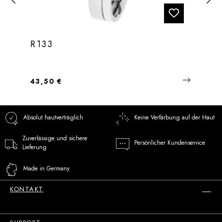
R133
Regulärer Preis:
43,50 €
Absolut hautverträglich
Keine Verfärbung auf der Haut
Zuverlässige und sichere
Persönlicher Kundenservice
Lieferung
Made in Germany
KONTAKT