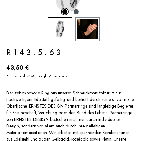
R143.5.63
Regulärer Preis:
43,50 €
*Preise inkl. MwSt. zzgl. Versandkosten
Der zeitlos schöne Ring aus unserer Schmuckmanufaktur ist aus
hochwertigem Edelstahl gefertigt und besticht durch seine stilvoll matte
Oberfläche. ERNSTES DESIGN Partnerringe sind langlebige Begleiter
für Freundschaft, Verlobung oder den Bund des Lebens. Partnerringe
von ERNSTES DESIGN bestechen nicht nur durch individuelles
Design, sondern vor allem auch durch ihre vielfältigen
Materialkompositionen. Wir arbeiten mit spannenden Kombinationen
aus Edelstahl und 585er Gelbgold, Roségold sowie Platin. Unsere