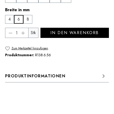
auswählen
Breite in mm
4
6
8
Produkt Anzahl: Gib den gewünschten Wert 
Stk
IN DEN WARENKORB
Zum Merkzettel hinzufügen
Produktnummer:
R138.6.56
PRODUKTINFORMATIONEN