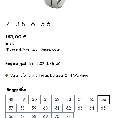
R138.6.56
Regulärer Preis:
151,00 €
Inhalt:
1
*Preise inkl. MwSt. zzgl. Versandkosten
Ring matt/pol., Brill. 0,02 ct, Gr. 56
Versandfertig in 5 Tagen, Lieferzeit 2 - 4 Werktage
auswählen
Ringgröße
48
49
50
51
52
53
54
55
56
57
58
59
60
61
62
63
64
65
66
67
68
69
70
71